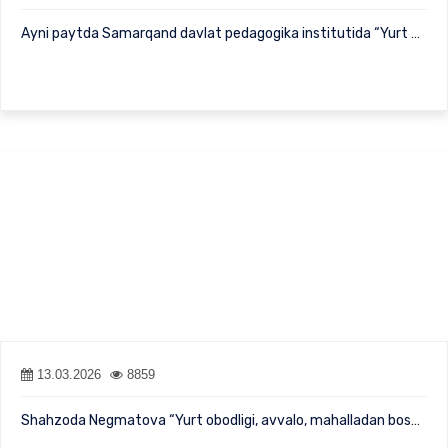
Ayni paytda Samarqand davlat pedagogika institutida “Yurt obodli…
13.03.2026
8859
Shahzoda Negmatova “Yurt obodligi, avvalo, mahalladan boshlanadi…