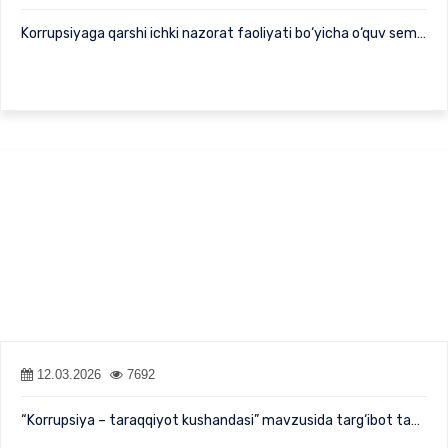
Korrupsiyaga qarshi ichki nazorat faoliyati bo‘yicha o‘quv semin…
12.03.2026
7692
“Korrupsiya – taraqqiyot kushandasi” mavzusida targ‘ibot tadbiri…