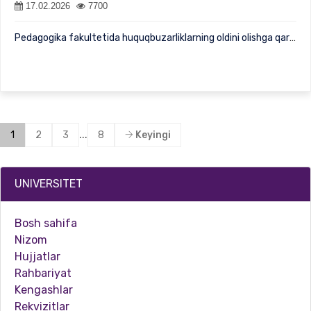
17.02.2026
7700
Pedagogika fakultetida huquqbuzarliklarning oldini olishga qarat…
...
1
2
3
8
Keyingi
UNIVERSITET
Bosh sahifa
Nizom
Hujjatlar
Rahbariyat
Kengashlar
Rekvizitlar