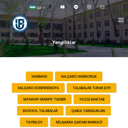
uz
Yangiliklar
HAMMASI
XALQARO HAMKORLIK
XALQARO KONFERENSIYA
TALABALAR TURAR JOYI
MA’NAVIY-MARIFIY TADBIR
YOZGI MAKTAB
EKOFAOL TALABALAR
QABUL YANGILIKLARI
TAYINLOV
KELAJAKKA QADAM MARKAZI