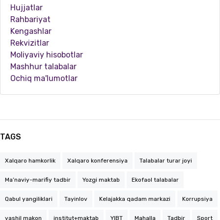
Hujjatlar
Rahbariyat
Kengashlar
Rekvizitlar
Moliyaviy hisobotlar
Mashhur talabalar
Ochiq ma'lumotlar
TAGS
Xalqaro hamkorlik
Xalqaro konferensiya
Talabalar turar joyi
Ma’naviy-marifiy tadbir
Yozgi maktab
Ekofaol talabalar
Qabul yangiliklari
Tayinlov
Kelajakka qadam markazi
Korrupsiya
yashil makon
institut+maktab
YIBT
Mahalla
Tadbir
Sport