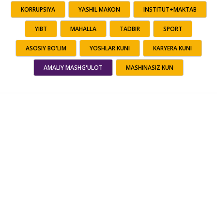
KORRUPSIYA
YASHIL MAKON
INSTITUT+MAKTAB
YIBT
MAHALLA
TADBIR
SPORT
ASOSIY BO'LIM
YOSHLAR KUNI
KARYERA KUNI
AMALIY MASHG'ULOT
MASHINASIZ KUN