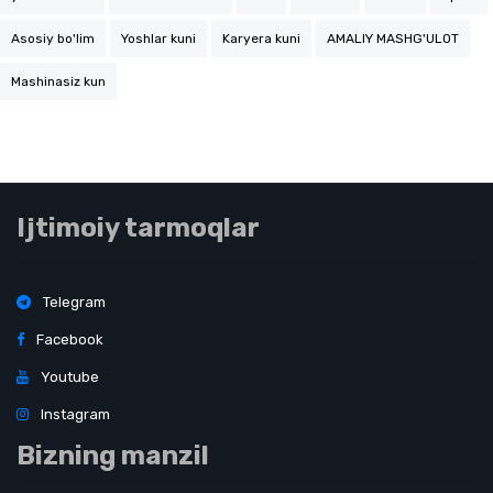
Asosiy bo'lim
Yoshlar kuni
Karyera kuni
AMALIY MASHG'ULOT
Mashinasiz kun
Ijtimoiy tarmoqlar
Telegram
Facebook
Youtube
Instagram
Bizning manzil