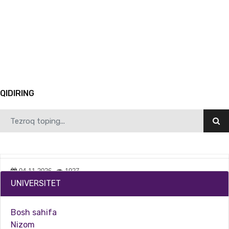
1
QIDIRING
04.11.2026
1927
UNIVERSITET
Akademik litsey o‘quvchilari uchun “Titrometrik analiz usullari” mavzusida amaliy mashg‘u…
Bosh sahifa
Nizom