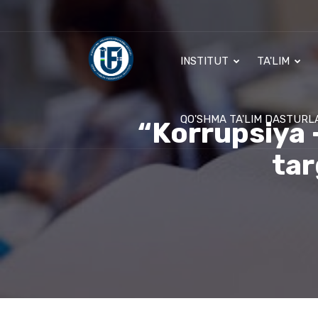
INSTITUT
TA'LIM
QO'SHMA TA'LIM DASTURL
“Korrupsiya 
tar