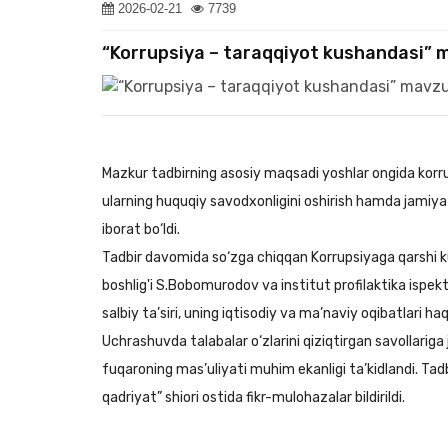
2026-02-21
7739
“Korrupsiya – taraqqiyot kushandasi” ma
Mazkur tadbirning asosiy maqsadi yoshlar ongida korr
ularning huquqiy savodxonligini oshirish hamda jamiy
iborat bo‘ldi.
Tadbir davomida so‘zga chiqqan Korrupsiyaga qarshi k
boshlig'i S.Bobomurodov va institut profilaktika ispe
salbiy ta’siri, uning iqtisodiy va ma’naviy oqibatlari h
Uchrashuvda talabalar o‘zlarini qiziqtirgan savollariga
fuqaroning mas’uliyati muhim ekanligi ta’kidlandi. Tadb
qadriyat” shiori ostida fikr-mulohazalar bildirildi.