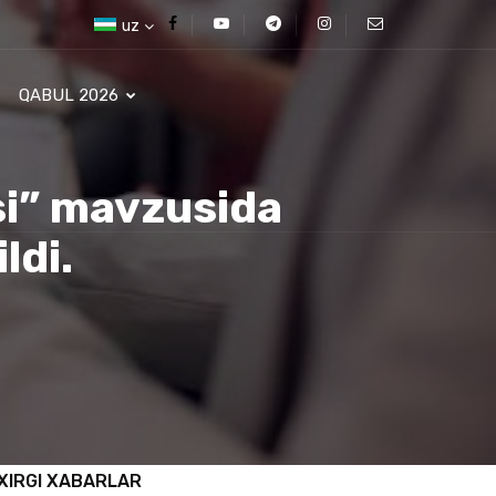
uz
QABUL 2026
si” mavzusida
ldi.
XIRGI XABARLAR