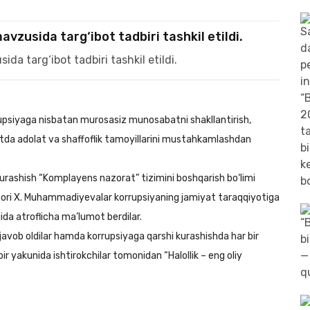
vzusida targ‘ibot tadbiri tashkil etildi.
upsiyaga nisbatan murosasiz munosabatni shakllantirish,
atda adolat va shaffoflik tamoyillarini mustahkamlashdan
urashish “Komplayens nazorat” tizimini boshqarish bo‘limi
ktori X. Muhammadiyevalar korrupsiyaning jamiyat taraqqiyotiga
aqida atroflicha ma’lumot berdilar.
 javob oldilar hamda korrupsiyaga qarshi kurashishda har bir
ir yakunida ishtirokchilar tomonidan “Halollik – eng oliy