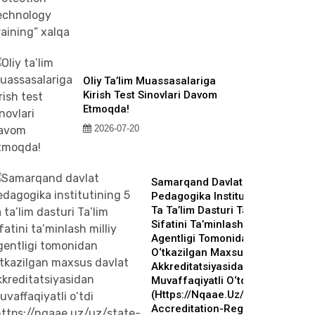
Oliy Ta’lim Muassasalariga
Kirish Test Sinovlari Davom
Etmoqda!
2026-07-20
Samarqand Davlat
Pedagogika Institutining 5
Ta Ta’lim Dasturi Ta’lim
Sifatini Ta’minlash Milliy
Agentligi Tomonidan
O‘tkazilgan Maxsus Davlat
Akkreditatsiyasidan
Muvaffaqiyatli O‘tdi
(https://nqaae.uz/uz/state-
Accreditation-Register?qr-