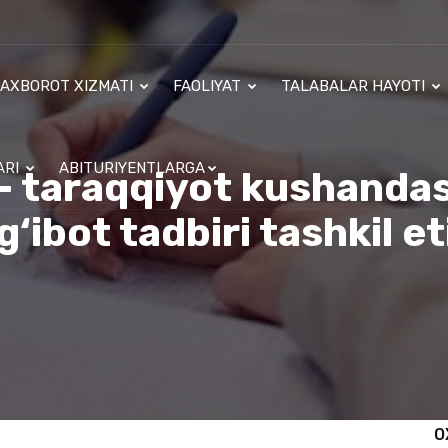
AXBOROT XIZMATI
FAOLIYAT
TALABALAR HAYOTI
ARI
ABITURIYENTLARGA
– taraqqiyot kushanda
g‘ibot tadbiri tashkil eti
O