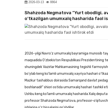
2026-03-13
8864
Shahzoda Negmatova “Yurt obodligi, avv
o‘tkazilgan umumxalq hasharida faol is
2026-yilgi Navro‘z umumxalq bayramiga munosib tayyo
maqsadida O‘zbekiston Respublikasi Prezidentining tegis
shuningdek Vazirlar Mahkamasining tegishli farmoyish
bo‘ylab keng ko‘lamli umumxalq xayriya hashari o‘tka
Mazkur tashabbus doirasida Samarqand davlat pedagog
boshlanadi!” shiori ostida umumxalq hashari tashkil etil
Ushbu keng ko‘lamli umumxalq hasharida Xalq deputat
professor Shahzoda Negmatova, professor-o‘qituvchil
ishlariga o‘z hissalarini qo‘shdilar.