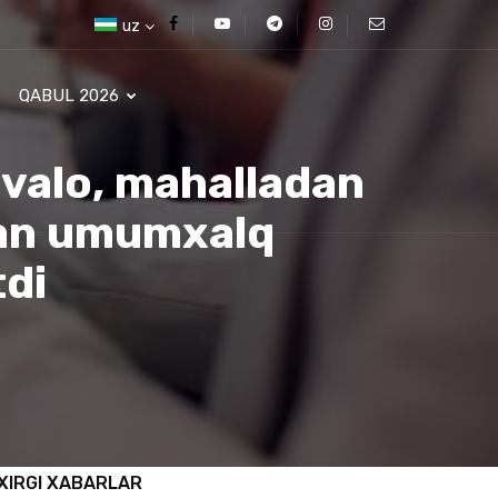
uz
QABUL 2026
valo, mahalladan
lgan umumxalq
tdi
XIRGI XABARLAR