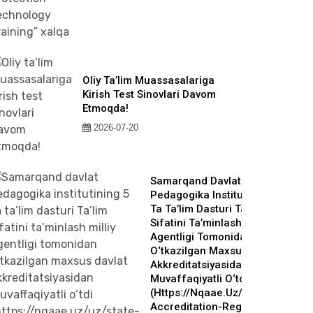
Oliy Ta’lim Muassasalariga
Kirish Test Sinovlari Davom
Etmoqda!
2026-07-20
Samarqand Davlat
Pedagogika Institutining 5
Ta Ta’lim Dasturi Ta’lim
Sifatini Ta’minlash Milliy
Agentligi Tomonidan
O‘tkazilgan Maxsus Davlat
Akkreditatsiyasidan
Muvaffaqiyatli O‘tdi
(https://nqaae.uz/uz/state-
Accreditation-Register?qr-