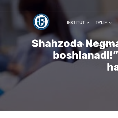
INSTITUT
TA'LIM
Shahzoda Negmat
QO'SHMA TA'LIM DASTURL
boshlanadi!”
ha