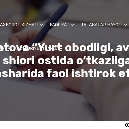
AXBOROT XIZMATI
FAOLIYAT
TALABALAR HAYOTI
ova “Yurt obodligi, av
ARI
ABITURIYENTLARGA
 shiori ostida o‘tkazi
sharida faol ishtirok e
O