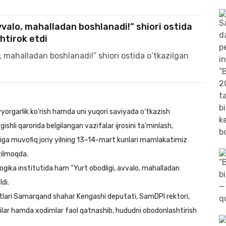
alo, mahalladan boshlanadi!” shiori ostida
htirok etdi
rgarlik ko‘rish hamda uni yuqori saviyada o‘tkazish
hli qarorida belgilangan vazifalar ijrosini ta’minlash,
iga muvofiq joriy yilning 13–14-mart kunlari mamlakatimiz
zilmoqda.
ika institutida ham “Yurt obodligi, avvalo, mahalladan
di.
lari Samarqand shahar Kengashi deputati, SamDPI rektori,
ar hamda xodimlar faol qatnashib, hududni obodonlashtirish