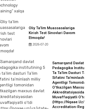
Oliy Ta’lim Muassasalariga
Kirish Test Sinovlari Davom
Etmoqda!
2026-07-20
Samarqand Davlat
Pedagogika Institutining 5
Ta Ta’lim Dasturi Ta’lim
Sifatini Ta’minlash Milliy
Agentligi Tomonidan
O‘tkazilgan Maxsus Davlat
Akkreditatsiyasidan
Muvaffaqiyatli O‘tdi
(https://nqaae.uz/uz/state-
Accreditation-Register?qr-