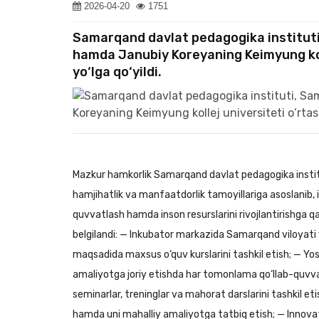
2026-04-20
1751
Samarqand davlat pedagogika institut
hamda Janubiy Koreyaning Keimyung koll
yo‘lga qo‘yildi.
Mazkur hamkorlik Samarqand davlat pedagogika institu
hamjihatlik va manfaatdorlik tamoyillariga asoslanib, in
quvvatlash hamda inson resurslarini rivojlantirishga 
belgilandi: — Inkubator markazida Samarqand viloyati yo
maqsadida maxsus o‘quv kurslarini tashkil etish; — Yosh
amaliyotga joriy etishda har tomonlama qo‘llab-quvvat
seminarlar, treninglar va mahorat darslarini tashkil etish
hamda uni mahalliy amaliyotga tatbiq etish; — Innovats