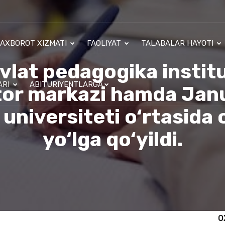
AXBOROT XIZMATI
FAOLIYAT
TALABALAR HAYOTI
lat pedagogika instit
ARI
ABITURIYENTLARGA
tor markazi hamda Jan
 universiteti o‘rtasida 
yo‘lga qo‘yildi.
O