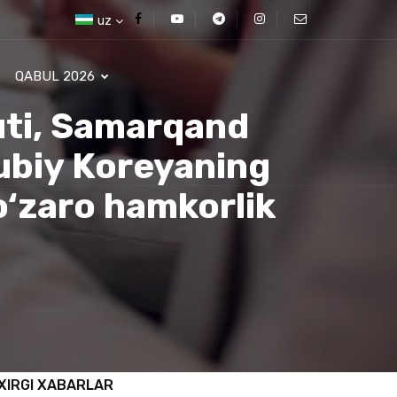
uz
QABUL 2026
uti, Samarqand
ubiy Koreyaning
o‘zaro hamkorlik
XIRGI XABARLAR