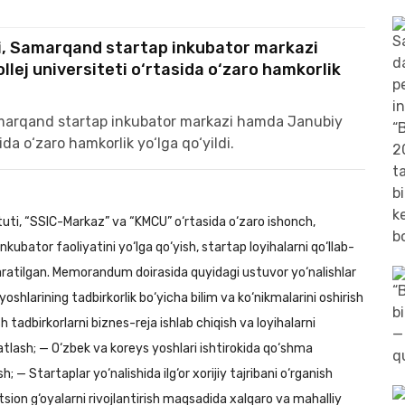
i, Samarqand startap inkubator markazi
ej universiteti o‘rtasida o‘zaro hamkorlik
ti, “SSIC-Markaz” va “KMCU” o‘rtasida o‘zaro ishonch,
kubator faoliyatini yo‘lga qo‘yish, startap loyihalarni qo‘llab-
qaratilgan. Memorandum doirasida quyidagi ustuvor yo‘nalishlar
shlarining tadbirkorlik bo‘yicha bilim va ko‘nikmalarini oshirish
 tadbirkorlarni biznes-reja ishlab chiqish va loyihalarni
lash; — O‘zbek va koreys yoshlari ishtirokida qo‘shma
; — Startaplar yo‘nalishida ilg‘or xorijiy tajribani o‘rganish
ion g‘oyalarni rivojlantirish maqsadida xalqaro va mahalliy