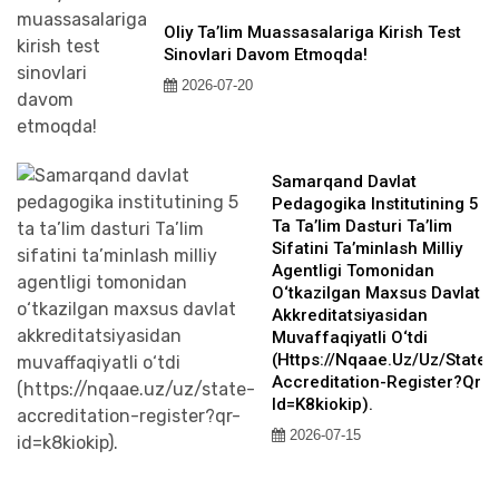
Oliy Ta’lim Muassasalariga Kirish Test
Sinovlari Davom Etmoqda!
2026-07-20
Samarqand Davlat
Pedagogika Institutining 5
Ta Ta’lim Dasturi Ta’lim
Sifatini Ta’minlash Milliy
Agentligi Tomonidan
O‘tkazilgan Maxsus Davlat
Akkreditatsiyasidan
Muvaffaqiyatli O‘tdi
(https://nqaae.uz/uz/state-
Accreditation-Register?qr-
Id=k8kiokip).
2026-07-15