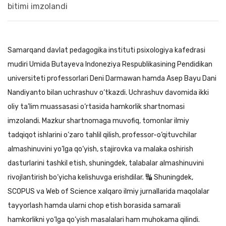
Samarqand davlat pedagogika instituti psixologiya kafedrasi
mudiri Umida Butayeva Indoneziya Respublikasining Pendidikan
universiteti professorlari Deni Darmawan hamda Asep Bayu Dani
Nandiyanto bilan uchrashuv o‘tkazdi. Uchrashuv davomida ikki
oliy ta’lim muassasasi o‘rtasida hamkorlik shartnomasi
imzolandi. Mazkur shartnomaga muvofiq, tomonlar ilmiy
tadqiqot ishlarini o‘zaro tahlil qilish, professor-o‘qituvchilar
almashinuvini yo‘lga qo‘yish, stajirovka va malaka oshirish
dasturlarini tashkil etish, shuningdek, talabalar almashinuvini
rivojlantirish bo‘yicha kelishuvga erishdilar. 🔣 Shuningdek,
SCOPUS va Web of Science xalqaro ilmiy jurnallarida maqolalar
tayyorlash hamda ularni chop etish borasida samarali
hamkorlikni yo‘lga qo‘yish masalalari ham muhokama qilindi.