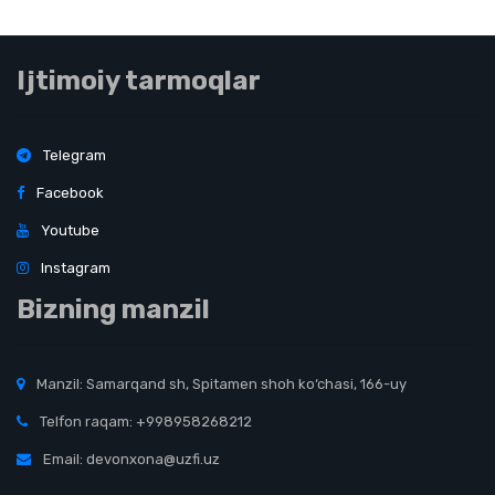
Ijtimoiy tarmoqlar
Telegram
Facebook
Youtube
Instagram
Bizning manzil
Manzil: Samarqand sh, Spitamen shoh ko‘chasi, 166-uy
Telfon raqam: +998958268212
Email: devonxona@uzfi.uz