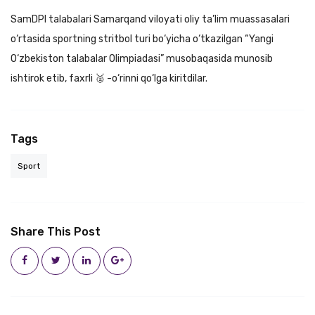
SamDPI talabalari Samarqand viloyati oliy ta’lim muassasalari
o‘rtasida sportning stritbol turi bo‘yicha o‘tkazilgan “Yangi
O‘zbekiston talabalar Olimpiadasi” musobaqasida munosib
ishtirok etib, faxrli 🥈 -o‘rinni qo‘lga kiritdilar.
Tags
Sport
Share This Post