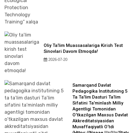
Oliy Ta’lim Muassasalariga Kirish Test
Sinovlari Davom Etmoqda!
2026-07-20
Samarqand Davlat
Pedagogika Institutining 5
Ta Ta’lim Dasturi Ta’lim
Sifatini Ta’minlash Milliy
Agentligi Tomonidan
O‘tkazilgan Maxsus Davlat
Akkreditatsiyasidan
Muvaffaqiyatli O‘tdi
(https://nqaae.uz/uz/state-