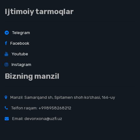
Ijtimoiy tarmoqlar
Telegram
Facebook
Youtube
Instagram
Bizning manzil
Manzil: Samarqand sh, Spitamen shoh ko‘chasi, 166-uy
Telfon raqam: +998958268212
Email: devonxona@uzfi.uz