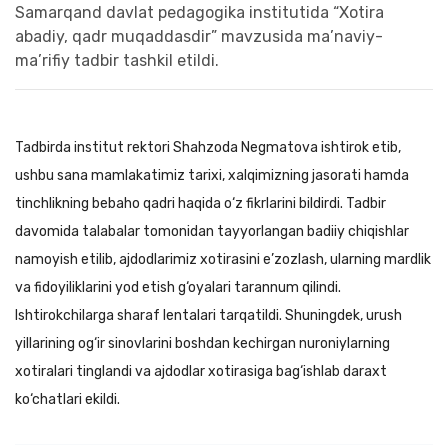
Tadbirda institut rektori Shahzoda Negmatova ishtirok etib,
ushbu sana mamlakatimiz tarixi, xalqimizning jasorati hamda
tinchlikning bebaho qadri haqida o‘z fikrlarini bildirdi. Tadbir
davomida talabalar tomonidan tayyorlangan badiiy chiqishlar
namoyish etilib, ajdodlarimiz xotirasini e’zozlash, ularning mardlik
va fidoyiliklarini yod etish g‘oyalari tarannum qilindi.
Ishtirokchilarga sharaf lentalari tarqatildi. Shuningdek, urush
yillarining og‘ir sinovlarini boshdan kechirgan nuroniylarning
xotiralari tinglandi va ajdodlar xotirasiga bag‘ishlab daraxt
ko‘chatlari ekildi.