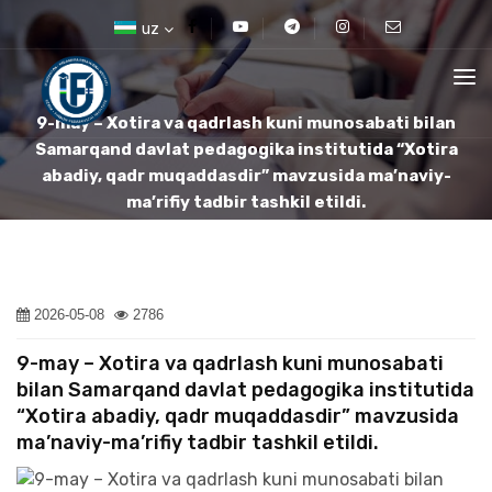
uz
9-may – Xotira va qadrlash kuni munosabati bilan
Samarqand davlat pedagogika institutida “Xotira
abadiy, qadr muqaddasdir” mavzusida ma’naviy-
ma’rifiy tadbir tashkil etildi.
2026-05-08
2786
9-may – Xotira va qadrlash kuni munosabati
bilan Samarqand davlat pedagogika institutida
“Xotira abadiy, qadr muqaddasdir” mavzusida
ma’naviy-ma’rifiy tadbir tashkil etildi.