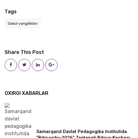
Tags
Qabul yangiliklari
Share This Post
OXIRGI XABARLAR
Samarqand Davlat Pedagogika Institutida
“Bitiruvchi–2026” Tantanali Bitiruv Kechasi