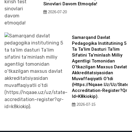
Sinovlari Davom Etmoqda!
2026-07-20
Samarqand Davlat
Pedagogika Institutining 5
Ta Ta’lim Dasturi Ta’lim
Sifatini Ta’minlash Milliy
Agentligi Tomonidan
O‘tkazilgan Maxsus Davlat
Akkreditatsiyasidan
Muvaffaqiyatli O‘tdi
(https://nqaae.uz/uz/state-
Accreditation-Register?qr-
Id=k8kiokip).
2026-07-15