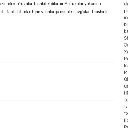
ziqarli ma’ruzalar tashkil etdilar. ➡️ Ma’ruzalar yakunida
b, faol ishtirok etgan yoshlarga esdalik sovg‘alari topshirildi.