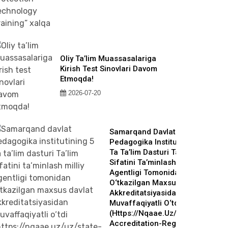
Oliy Ta’lim Muassasalariga
Kirish Test Sinovlari Davom
Etmoqda!
2026-07-20
Samarqand Davlat
Pedagogika Institutining 5
Ta Ta’lim Dasturi Ta’lim
Sifatini Ta’minlash Milliy
Agentligi Tomonidan
O‘tkazilgan Maxsus Davlat
Akkreditatsiyasidan
Muvaffaqiyatli O‘tdi
(https://nqaae.uz/uz/state-
Accreditation-Register?qr-