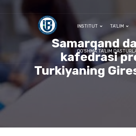
INSTITUT
TA'LIM
Samarqand dav
QO'SHMA TA'LIM DASTURL
kafedrasi pr
Turkiyaning Gires