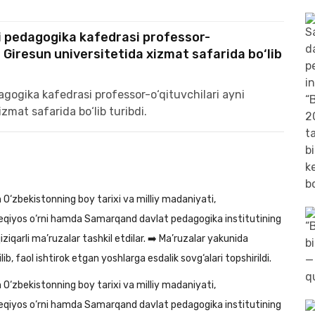
 pedagogika kafedrasi professor-
g Giresun universitetida xizmat safarida bo‘lib
n O‘zbekistonning boy tarixi va milliy madaniyati,
beqiyos o‘rni hamda Samarqand davlat pedagogika institutining
ziqarli ma’ruzalar tashkil etdilar. ➡️ Ma’ruzalar yakunida
b, faol ishtirok etgan yoshlarga esdalik sovg‘alari topshirildi.
n O‘zbekistonning boy tarixi va milliy madaniyati,
beqiyos o‘rni hamda Samarqand davlat pedagogika institutining