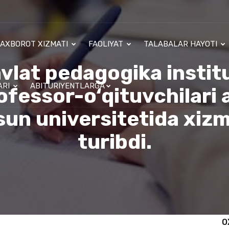
AXBOROT XIZMATI
FAOLIYAT
TALABALAR HAYOTI
lat pedagogika instit
ARI
ABITURIYENTLARGA
ofessor-o‘qituvchilari 
un universitetida xizm
turibdi.
O