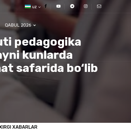
uz
QABUL 2026
uti pedagogika
ayni kunlarda
at safarida bo‘lib
XIRGI XABARLAR