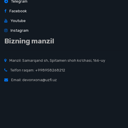
Telegram
Facebook
Youtube
Instagram
Bizning manzil
Manzil: Samarqand sh, Spitamen shoh ko‘chasi, 166-uy
Telfon raqam: +998958268212
Email: devonxona@uzfi.uz