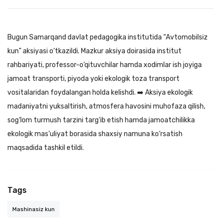
Bugun Samarqand davlat pedagogika institutida “Avtomobilsiz
kun” aksiyasi o‘tkazildi. Mazkur aksiya doirasida institut
rahbariyati, professor-o‘qituvchilar hamda xodimlar ish joyiga
jamoat transporti, piyoda yoki ekologik toza transport
vositalaridan foydalangan holda kelishdi. ➡️ Aksiya ekologik
madaniyatni yuksaltirish, atmosfera havosini muhofaza qilish,
sog‘lom turmush tarzini targ‘ib etish hamda jamoatchilikka
ekologik mas’uliyat borasida shaxsiy namuna ko‘rsatish
maqsadida tashkil etildi.
Tags
Mashinasiz kun