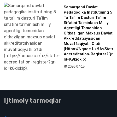
Samarqand Davlat
Pedagogika Institutining 5
Ta Ta’lim Dasturi Ta’lim
Sifatini Ta’minlash Milliy
Agentligi Tomonidan
O‘tkazilgan Maxsus Davlat
Akkreditatsiyasidan
Muvaffaqiyatli O‘tdi
(https://nqaae.uz/uz/state-
Accreditation-Register?qr-
Id=k8kiokip).
2026-07-15
Ijtimoiy tarmoqlar