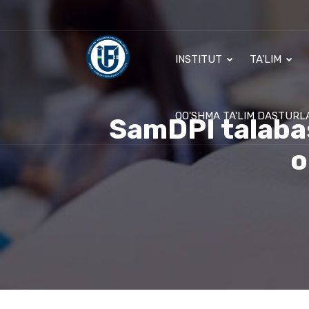
INSTITUT
TA'LIM
QO'SHMA TA'LIM DASTURL
SamDPI talabas
o