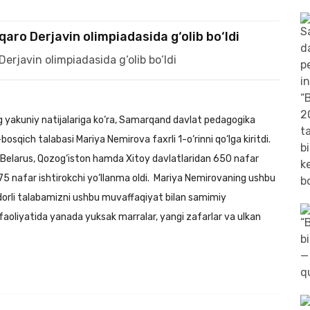
ro Derjavin olimpiadasida g‘olib bo‘ldi
ing yakuniy natijalariga ko‘ra, Samarqand davlat pedagogika
 2-bosqich talabasi Mariya Nemirova faxrli 1-o‘rinni qo‘lga kiritdi.
n, Belarus, Qozog‘iston hamda Xitoy davlatlaridan 650 nafar
 75 nafar ishtirokchi yo‘llanma oldi. Mariya Nemirovaning ushbu
tidorli talabamizni ushbu muvaffaqiyat bilan samimiy
aoliyatida yanada yuksak marralar, yangi zafarlar va ulkan