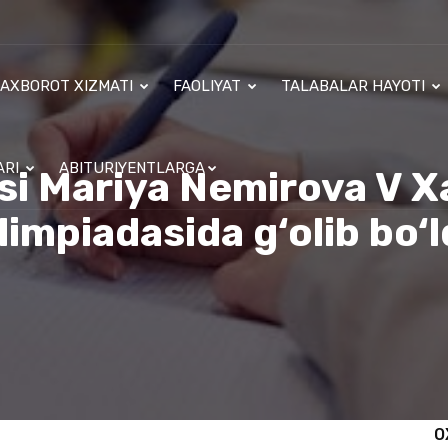
AXBOROT XIZMATI
FAOLIYAT
TALABALAR HAYOTI
ARI
ABITURIYENTLARGA
i Mariya Nemirova V X
limpiadasida g‘olib bo‘l
O