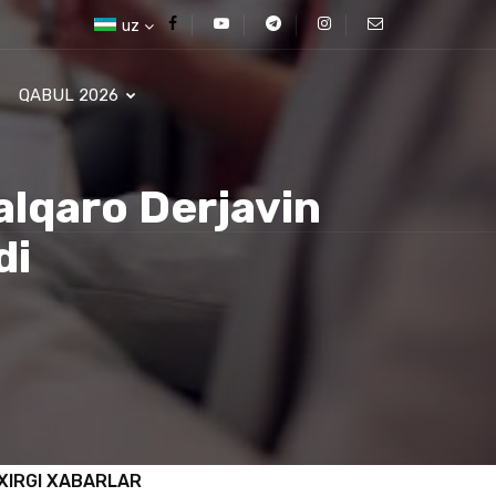
uz
QABUL 2026
alqaro Derjavin
di
XIRGI XABARLAR