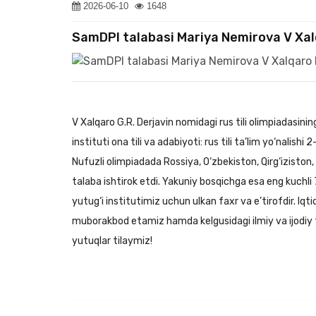
2026-06-10
1648
SamDPI talabasi Mariya Nemirova V Xalqa
V Xalqaro G.R. Derjavin nomidagi rus tili olimpiadasin
instituti ona tili va adabiyoti: rus tili ta’lim yo‘nalishi
Nufuzli olimpiadada Rossiya, O‘zbekiston, Qirg‘izisto
talaba ishtirok etdi. Yakuniy bosqichga esa eng kuchli
yutug‘i institutimiz uchun ulkan faxr va e’tirofdir. Iq
muborakbod etamiz hamda kelgusidagi ilmiy va ijodiy f
yutuqlar tilaymiz!