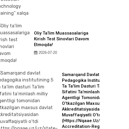
Oliy Ta’lim Muassasalariga
Kirish Test Sinovlari Davom
Etmoqda!
2026-07-20
Samarqand Davlat
Pedagogika Institutining 5
Ta Ta’lim Dasturi Ta’lim
Sifatini Ta’minlash Milliy
Agentligi Tomonidan
O‘tkazilgan Maxsus Davlat
Akkreditatsiyasidan
Muvaffaqiyatli O‘tdi
(https://nqaae.uz/uz/state-
Accreditation-Register?qr-