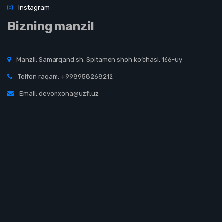
Instagram
Bizning manzil
Manzil: Samarqand sh, Spitamen shoh ko‘chasi, 166-uy
Telfon raqam: +998958268212
Email: devonxona@uzfi.uz