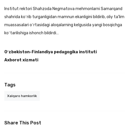
Institut rektori Shahzoda Negmatova mehmonlarni Samarqand
shahrida koʻrib turganligidan mamnun ekanligini bildirib, oliy ta’lim
muassasalari oʻrtasidagi aloqalarning kelgusida yangi bosqichga
koʻtarilishiga ishonch bildirdi…
Oʻzbekiston-Finlandiya pedagogika instituti
Axborot xizmati
Tags
Xalqaro hamkorlik
Share This Post