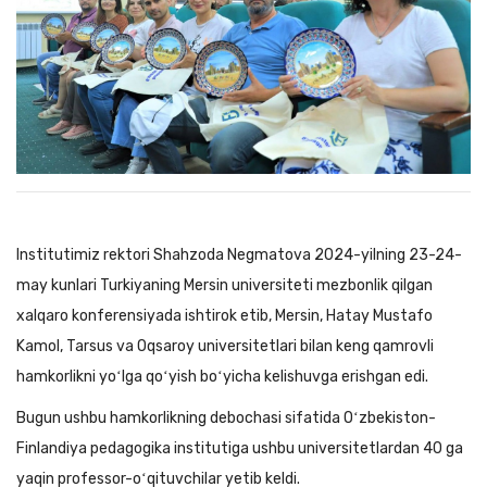
Institutimiz rektori Shahzoda Negmatova 2024-yilning 23-24-
may kunlari Turkiyaning Mersin universiteti mezbonlik qilgan
xalqaro konferensiyada ishtirok etib, Mersin, Hatay Mustafo
Kamol, Tarsus va Oqsaroy universitetlari bilan keng qamrovli
hamkorlikni yoʻlga qoʻyish boʻyicha kelishuvga erishgan edi.
Bugun ushbu hamkorlikning debochasi sifatida Oʻzbekiston-
Finlandiya pedagogika institutiga ushbu universitetlardan 40 ga
yaqin professor-oʻqituvchilar yetib keldi.