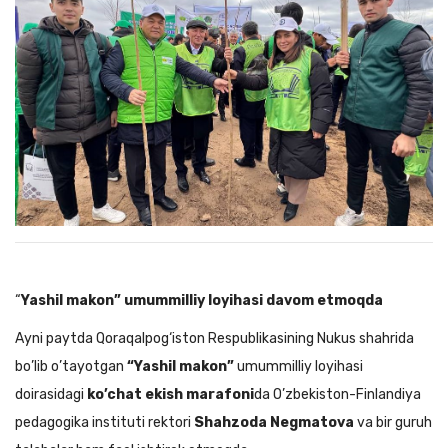
“
Yashil makon” umummilliy loyihasi davom etmoqda
Ayni paytda Qoraqalpog‘iston Respublikasining Nukus shahrida
bo’lib o’tayotgan
“Yashil makon”
umummilliy loyihasi
doirasidagi
ko’chat ekish marafoni
da O’zbekiston-Finlandiya
pedagogika instituti rektori
Shahzoda Negmatova
va bir guruh