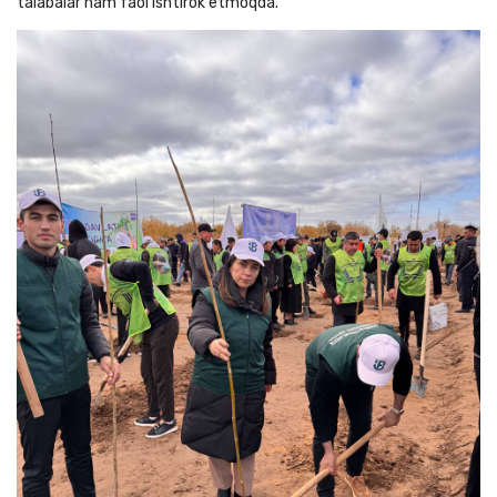
talabalar ham faol ishtirok etmoqda.