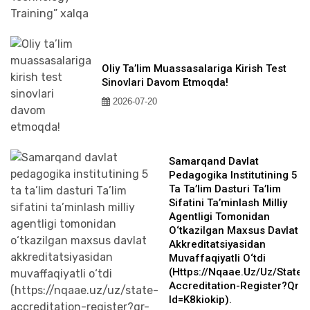
Oliy Ta’lim Muassasalariga Kirish Test
Sinovlari Davom Etmoqda!
2026-07-20
Samarqand Davlat
Pedagogika Institutining 5
Ta Ta’lim Dasturi Ta’lim
Sifatini Ta’minlash Milliy
Agentligi Tomonidan
O‘tkazilgan Maxsus Davlat
Akkreditatsiyasidan
Muvaffaqiyatli O‘tdi
(https://nqaae.uz/uz/state-
Accreditation-Register?qr-
Id=k8kiokip).