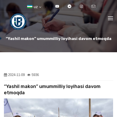
uz
“Yashil makon” umummilliy loyihasi davom etmoqda
2024-11-09
5936
“Yashil makon” umummilliy loyihasi davom
etmoqda