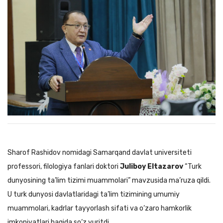
Sharof Rashidov nomidagi Samarqand davlat universiteti
professori, filologiya fanlari doktori
Juliboy Eltazarov
“Turk
dunyosining ta’lim tizimi muammolari” mavzusida ma’ruza qildi.
U turk dunyosi davlatlaridagi ta’lim tizimining umumiy
muammolari, kadrlar tayyorlash sifati va o‘zaro hamkorlik
imkoniyatlari haqida so‘z yuritdi.