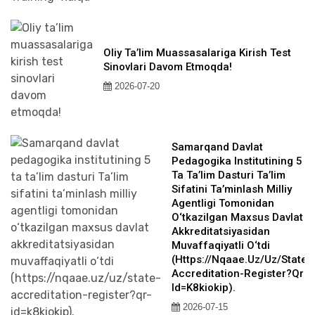
Oliy Ta’lim Muassasalariga Kirish Test
Sinovlari Davom Etmoqda!
2026-07-20
Samarqand Davlat
Pedagogika Institutining 5
Ta Ta’lim Dasturi Ta’lim
Sifatini Ta’minlash Milliy
Agentligi Tomonidan
O‘tkazilgan Maxsus Davlat
Akkreditatsiyasidan
Muvaffaqiyatli O‘tdi
(https://nqaae.uz/uz/state-
Accreditation-Register?qr-
Id=k8kiokip).
2026-07-15