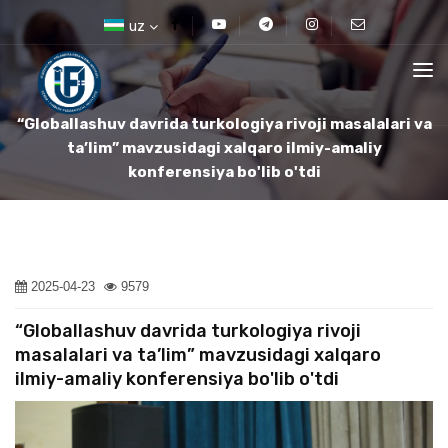
uz
“Globallashuv davrida turkologiya rivoji masalalari va
ta’lim” mavzusidagi xalqaro ilmiy-amaliy
konferensiya bo'lib o'tdi
2025-04-23
9579
“Globallashuv davrida turkologiya rivoji
masalalari va ta’lim” mavzusidagi xalqaro
ilmiy-amaliy konferensiya bo'lib o'tdi