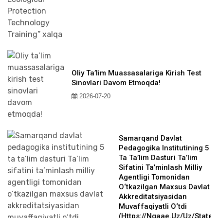
Oliy Ta’lim Muassasalariga Kirish Test
Sinovlari Davom Etmoqda!
2026-07-20
Samarqand Davlat
Pedagogika Institutining 5
Ta Ta’lim Dasturi Ta’lim
Sifatini Ta’minlash Milliy
Agentligi Tomonidan
O‘tkazilgan Maxsus Davlat
Akkreditatsiyasidan
Muvaffaqiyatli O‘tdi
(https://nqaae.uz/uz/state-