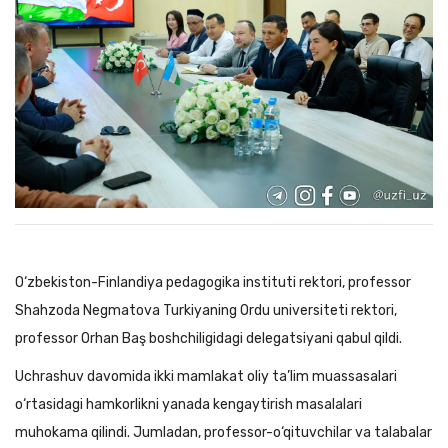
O‘zbekiston-Finlandiya pedagogika instituti rektori, professor
Shahzoda Negmatova Turkiyaning Ordu universiteti rektori,
professor Orhan Baş boshchiligidagi delegatsiyani qabul qildi.
Uchrashuv davomida ikki mamlakat oliy ta’lim muassasalari
o‘rtasidagi hamkorlikni yanada kengaytirish masalalari
muhokama qilindi. Jumladan, professor-o‘qituvchilar va talabalar