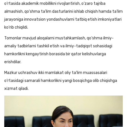
o‘rtasida akademik mobillikni rivojlantirish, o‘zaro tajriba
almashish, qo‘shma ta’lim dasturlarini ishlab chiqish hamda ta’lim
jarayoniga innovatsion yondashuvlarni tatbiq etish imkoniyatlari
ko‘rib chiqildi.
Tomonlar mavjud aloqalarni mustahkamlash, qo‘shma ilmiy-
amaliy tadbirlarni tashkil etish va ilmiy-tadqiqot sohasidagi
hamkorlikni kengaytirish borasida bir qator kelishuvlarga
erishdilar.
Mazkur uchrashuv ikki mamlakat oliy ta’lim muassasalari
o‘rtasidagi samarali hamkorlikni yangi bosqichga olib chiqishga
xizmat qiladi.