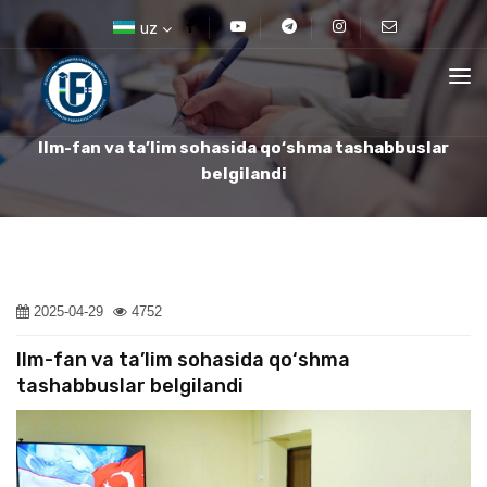
uz
Ilm-fan va ta’lim sohasida qo‘shma tashabbuslar
belgilandi
2025-04-29
4752
Ilm-fan va ta’lim sohasida qo‘shma
tashabbuslar belgilandi