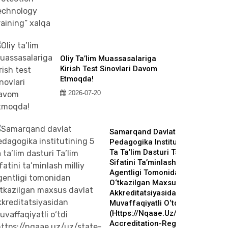
Oliy Ta’lim Muassasalariga
Kirish Test Sinovlari Davom
Etmoqda!
2026-07-20
Samarqand Davlat
Pedagogika Institutining 5
Ta Ta’lim Dasturi Ta’lim
Sifatini Ta’minlash Milliy
Agentligi Tomonidan
O‘tkazilgan Maxsus Davlat
Akkreditatsiyasidan
Muvaffaqiyatli O‘tdi
(https://nqaae.uz/uz/state-
Accreditation-Register?qr-