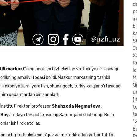
tili markazi”
ning ochilishi O‘zbekiston va Turkiya o‘rtasidagi
rlikning amaliy ifodasi bo‘ldi. Mazkur markazning tashkil
ngi imkoniyatlarni yaratish, shuningdek, turkiy xalqlar o‘rtasidagi
him qadamlardan biri sanaladi.
instituti rektori professor
Shahzoda Negmatova,
 Baş,
Turkiya Respublikasining Samarqand shahridagi Bosh
lar ishtirok etdilar.
 ortiq turk tiliga oid o‘quv va metodik adabiyotlar tuhfa