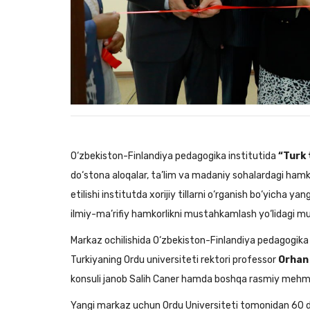
O‘zbekiston-Finlandiya pedagogika institutida
“Turk 
do‘stona aloqalar, ta’lim va madaniy sohalardagi hamko
etilishi institutda xorijiy tillarni o‘rganish bo‘yicha ya
ilmiy-ma’rifiy hamkorlikni mustahkamlash yo‘lidagi mu
Markaz ochilishida O‘zbekiston-Finlandiya pedagogika 
Turkiyaning Ordu universiteti rektori professor
Orhan
konsuli janob Salih Caner hamda boshqa rasmiy mehmon
Yangi markaz uchun Ordu Universiteti tomonidan 60 dan