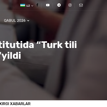
uz
QABUL 2026
tutida “Turk tili
yildi
XIRGI XABARLAR