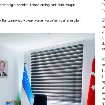
dorligini oshirish, talabalarning turk tilini chuqur
ar, zamonaviy o‘quv xonasi va ta’lim vositalari bilan