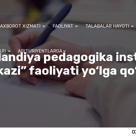
AXBOROT XIZMATI
FAOLIYAT
TALABALAR HAYOTI
ARI
ABITURIYENTLARGA
andiya pedagogika insti
azi” faoliyati yo‘lga qo‘
O