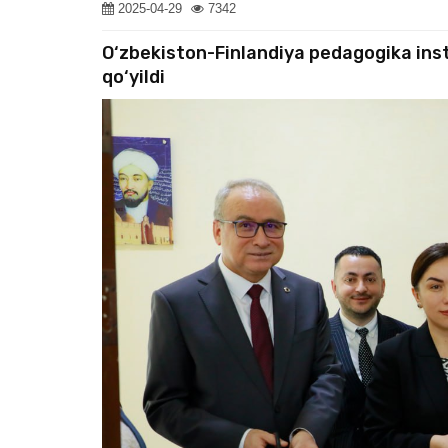
2025-04-29
7342
O‘zbekiston-Finlandiya pedagogika insti
qo‘yildi