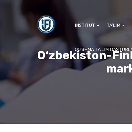
INSTITUT
TA'LIM
QO'SHMA TA'LIM DASTURL
O‘zbekiston-Finl
mark