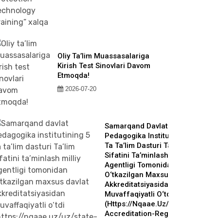
Oliy Ta’lim Muassasalariga
Kirish Test Sinovlari Davom
Etmoqda!
2026-07-20
Samarqand Davlat
Pedagogika Institutining 5
Ta Ta’lim Dasturi Ta’lim
Sifatini Ta’minlash Milliy
Agentligi Tomonidan
O‘tkazilgan Maxsus Davlat
Akkreditatsiyasidan
Muvaffaqiyatli O‘tdi
(https://nqaae.uz/uz/state-
Accreditation-Register?qr-