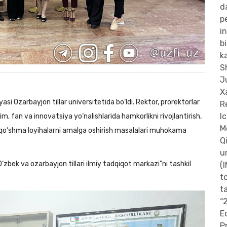
si Ozarbayjon tillar universitetida bo‘ldi. Rektor, prorektorlar
m, fan va innovatsiya yo‘nalishlarida hamkorlikni rivojlantirish,
 qo‘shma loyihalarni amalga oshirish masalalari muhokama
zbek va ozarbayjon tillari ilmiy tadqiqot markazi”ni tashkil