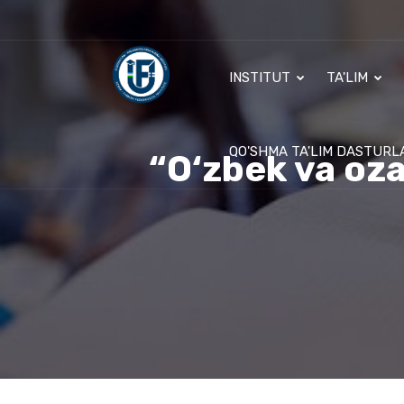
INSTITUT
TA'LIM
QO'SHMA TA'LIM DASTURL
“O‘zbek va oza