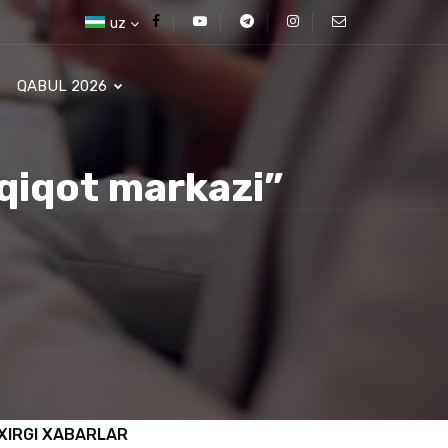
uz
QABUL 2026
dqiqot markazi”
XIRGI XABARLAR