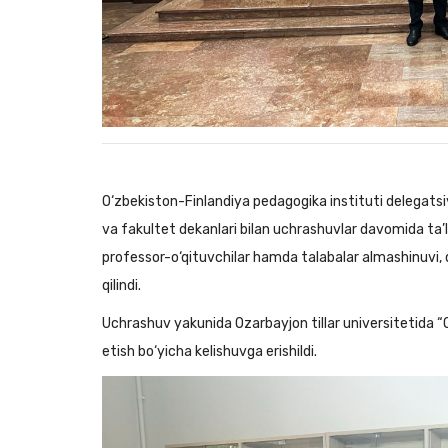
O‘zbekiston-Finlandiya pedagogika instituti delegatsiya
va fakultet dekanlari bilan uchrashuvlar davomida ta’li
professor-o‘qituvchilar hamda talabalar almashinuvi,
qilindi.
Uchrashuv yakunida Ozarbayjon tillar universitetida “O‘
etish bo‘yicha kelishuvga erishildi.