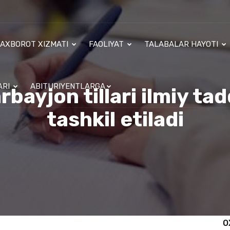
AXBOROT XIZMATI
FAOLIYAT
TALABALAR HAYOTI
ARI
ABITURIYENTLARGA
rbayjon tillari ilmiy ta
tashkil etiladi
O