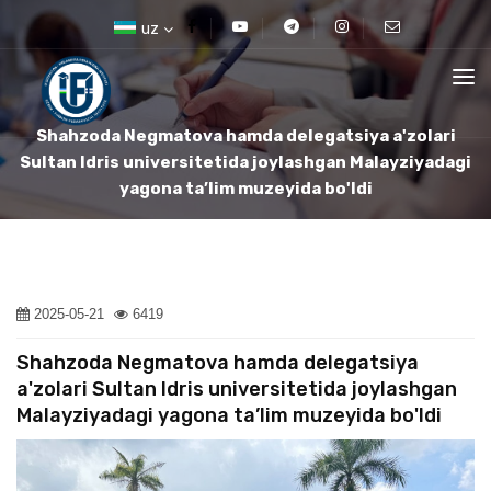
uz
Shahzoda Negmatova hamda delegatsiya a'zolari
Sultan Idris universitetida joylashgan Malayziyadagi
yagona ta’lim muzeyida bo'ldi
2025-05-21
6419
Shahzoda Negmatova hamda delegatsiya
a'zolari Sultan Idris universitetida joylashgan
Malayziyadagi yagona ta’lim muzeyida bo'ldi