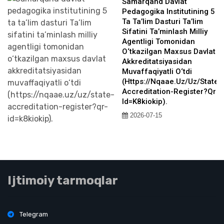
Samarqand Davlat
Pedagogika Institutining 5
Ta Ta’lim Dasturi Ta’lim
Sifatini Ta’minlash Milliy
Agentligi Tomonidan
O‘tkazilgan Maxsus Davlat
Akkreditatsiyasidan
Muvaffaqiyatli O‘tdi
(https://nqaae.uz/uz/state-
Accreditation-Register?qr-
Id=k8kiokip).
2026-07-15
Ijtimoiy tarmoqlar
Telegram