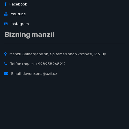
Facebook
Youtube
Instagram
Bizning manzil
Manzil: Samarqand sh, Spitamen shoh ko‘chasi, 166-uy
Telfon raqam: +998958268212
Email: devonxona@uzfi.uz