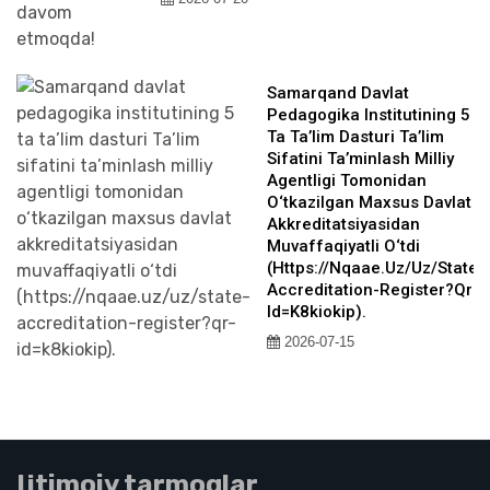
Samarqand Davlat
Pedagogika Institutining 5
Ta Ta’lim Dasturi Ta’lim
Sifatini Ta’minlash Milliy
Agentligi Tomonidan
O‘tkazilgan Maxsus Davlat
Akkreditatsiyasidan
Muvaffaqiyatli O‘tdi
(https://nqaae.uz/uz/state-
Accreditation-Register?qr-
Id=k8kiokip).
2026-07-15
Ijtimoiy tarmoqlar