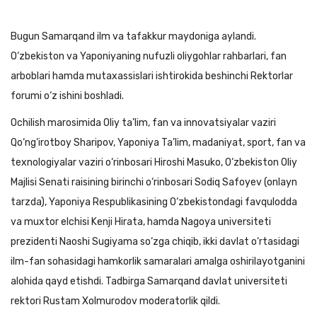
Bugun Samarqand ilm va tafakkur maydoniga aylandi.
O‘zbekiston va Yaponiyaning nufuzli oliygohlar rahbarlari, fan
arboblari hamda mutaxassislari ishtirokida beshinchi Rektorlar
forumi o‘z ishini boshladi.
Ochilish marosimida Oliy ta’lim, fan va innovatsiyalar vaziri
Qo‘ng‘irotboy Sharipov, Yaponiya Ta’lim, madaniyat, sport, fan va
texnologiyalar vaziri o‘rinbosari Hiroshi Masuko, O‘zbekiston Oliy
Majlisi Senati raisining birinchi o‘rinbosari Sodiq Safoyev (onlayn
tarzda), Yaponiya Respublikasining O‘zbekistondagi favqulodda
va muxtor elchisi Kenji Hirata, hamda Nagoya universiteti
prezidenti Naoshi Sugiyama so‘zga chiqib, ikki davlat o‘rtasidagi
ilm-fan sohasidagi hamkorlik samaralari amalga oshirilayotganini
alohida qayd etishdi. Tadbirga Samarqand davlat universiteti
rektori Rustam Xolmurodov moderatorlik qildi.