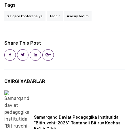
Tags
Xalqaro konferensiya
Tadbir
Asosiy bo'lim
Share This Post
OXIRGI XABARLAR
Samarqand Davlat Pedagogika Institutida
“Bitiruvchi–2026” Tantanali Bitiruv Kechasi
Bo‘lib O‘tdi