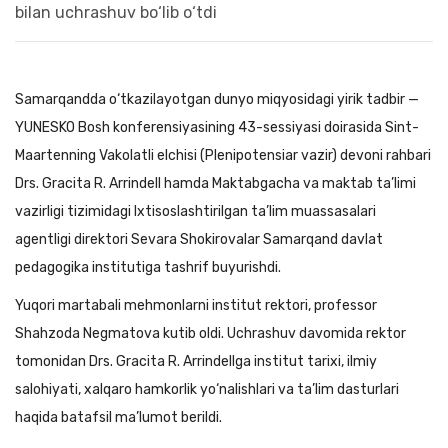
Samarqandda o‘tkazilayotgan dunyo miqyosidagi yirik tadbir —
YUNESKO Bosh konferensiyasining 43-sessiyasi doirasida Sint-
Maartenning Vakolatli elchisi (Plenipotensiar vazir) devoni rahbari
Drs. Gracita R. Arrindell hamda Maktabgacha va maktab ta’limi
vazirligi tizimidagi Ixtisoslashtirilgan ta’lim muassasalari
agentligi direktori Sevara Shokirovalar Samarqand davlat
pedagogika institutiga tashrif buyurishdi.
Yuqori martabali mehmonlarni institut rektori, professor
Shahzoda Negmatova kutib oldi. Uchrashuv davomida rektor
tomonidan Drs. Gracita R. Arrindellga institut tarixi, ilmiy
salohiyati, xalqaro hamkorlik yo‘nalishlari va ta’lim dasturlari
haqida batafsil ma’lumot berildi.