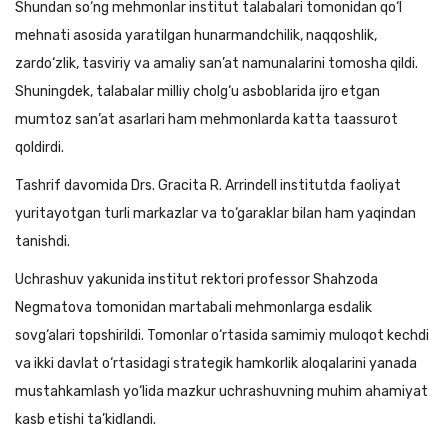
Shundan so‘ng mehmonlar institut talabalari tomonidan qo‘l
mehnati asosida yaratilgan hunarmandchilik, naqqoshlik,
zardo‘zlik, tasviriy va amaliy san’at namunalarini tomosha qildi.
Shuningdek, talabalar milliy cholg‘u asboblarida ijro etgan
mumtoz san’at asarlari ham mehmonlarda katta taassurot
qoldirdi.
Tashrif davomida Drs. Gracita R. Arrindell institutda faoliyat
yuritayotgan turli markazlar va to‘garaklar bilan ham yaqindan
tanishdi.
Uchrashuv yakunida institut rektori professor Shahzoda
Negmatova tomonidan martabali mehmonlarga esdalik
sovg‘alari topshirildi. Tomonlar o‘rtasida samimiy muloqot kechdi
va ikki davlat o‘rtasidagi strategik hamkorlik aloqalarini yanada
mustahkamlash yo‘lida mazkur uchrashuvning muhim ahamiyat
kasb etishi ta’kidlandi.