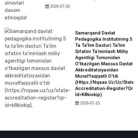
2026-07-20
Samarqand Davlat
Pedagogika Institutining 5
Ta Ta’lim Dasturi Ta’lim
Sifatini Ta’minlash Milliy
Agentligi Tomonidan
O‘tkazilgan Maxsus Davlat
Akkreditatsiyasidan
Muvaffaqiyatli O‘tdi
(https://nqaae.uz/uz/state-
Accreditation-Register?qr-
Id=k8kiokip).
2026-07-15