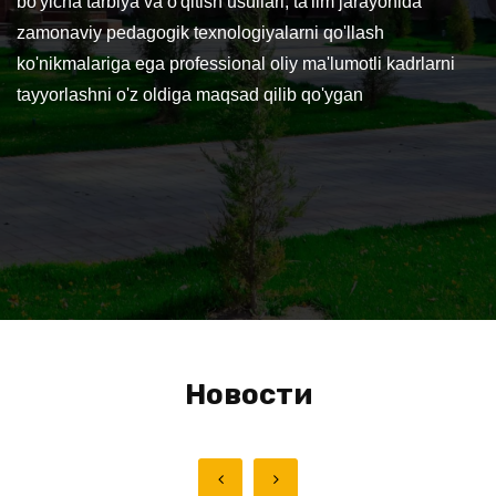
bo'yicha tarbiya va o'qitish usullari, ta'lim jarayonida
zamonaviy pedagogik texnologiyalarni qo'llash
ko'nikmalariga ega professional oliy ma'lumotli kadrlarni
tayyorlashni o'z oldiga maqsad qilib qo'ygan
Новости