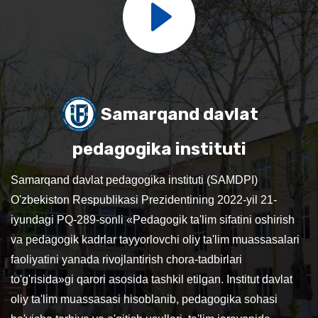
Samarqand davlat
pedagogika instituti
Samarqand davlat pedagogika instituti (SAMDPI)
O'zbekiston Respublikasi Prezidentining 2022-yil 21-
iyundagi PQ-289-sonli «Pedagogik ta'lim sifatini oshirish
va pedagogik kadrlar tayyorlovchi oliy ta'lim muassasalari
faoliyatini yanada rivojlantirish chora-tadbirlari
to'g'risida»gi qarori asosida tashkil etilgan. Institut davlat
oliy ta'lim muassasasi hisoblanib, pedagogika sohasi