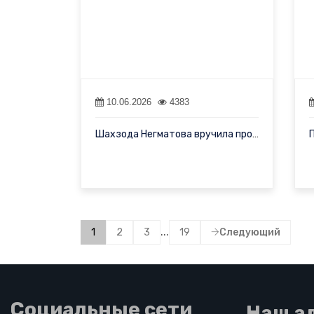
10.06.2026
4383
Шахзода Негматова вручила профессору Азизуддину Хану из Бомбейск…
...
1
2
3
19
Следующий
Социальные сети
Наш а