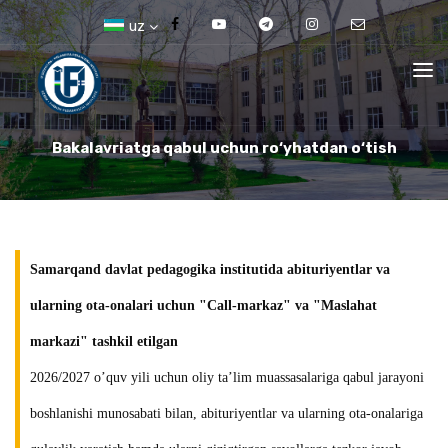
uz
Bakalavriatga qabul uchun ro‘yhatdan o‘tish
Samarqand davlat pedagogika institutida abituriyentlar va
ularning ota-onalari uchun "Call-markaz" va "Maslahat
markazi" tashkil etilgan
2026/2027 o’quv yili uchun oliy ta’lim muassasalariga qabul jarayoni
boshlanishi munosabati bilan, abituriyentlar va ularning ota-onalariga