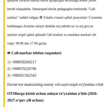
qulaylik yaratish hamda ularni qiziqtirgan savollarga tezkor javob
berish maqsadida, Samarqand davlat pedagogika institutida "Call-
markaz" tashkil etilgan.📆 Eslatib o'tamiz qabul jarayonlari 5-iyundan
boshlangan.Arizalar onlayn shaklda my.uzbmb.uz va my.gov.uz
saytlari orqali qabul qilinadi.Call-markaz va maslahat markazi ish
vaqti: 09:00 dan 17:00 gacha.
☎️
Call-markaz telefon raqamlari:
1) +998958268217
2) +998979220790
3) +998501502343
Davlat test markazining rasmiy veb-sayti orqali ro'yhatdan o'tish
OTMlarga kirish uchun onlayn ro‘yxatdan o‘tish (2026-
2027-o‘quv yili uchun)