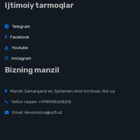
Ijtimoiy tarmoqlar
Telegram
Facebook
Youtube
Instagram
Bizning manzil
Manzil: Samarqand sh, Spitamen shoh ko‘chasi, 166-uy
Telfon raqam: +998958268212
Email: devonxona@uzfi.uz