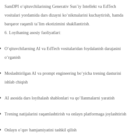
SamDPI o‘qituvchilarining Generativ Sun’iy Intellekt va EdTech
vositalari yordamida dars dizayni ko‘nikmalarini kuchaytirish, hamda
barqaror raqamli ta’lim ekotizimini shakllantirish.
6. Loyihaning asosiy faoliyatlari:
O‘qituvchilarning AI va EdTech vositalaridan foydalanish darajasini
o‘rganish
Moslashtirilgan AI va prompt engineering bo‘yicha trening dasturini
ishlab chiqish
AI asosida dars loyihalash shablonlari va qo‘llanmalarni yaratish
Trening natijalarini raqamlashtirish va onlayn platformaga joylashtirish
Onlayn o‘quv hamjamiyatini tashkil qilish