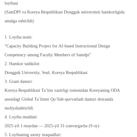
loyihasi
(SamDPI va Koreya Respublikasi Dongguk universiteti hamkorligida
amalga oshirildi)
1. Loyiha nomi:
“Capacity Building Project for AI-based Instructional Design
Competency among Faculty Members of Samdpi”
2. Hamkor tashkilot:
Dongguk University, Seul, Koreya Respublikasi
3. Grant dasturi:
Koreya Respublikasi Ta’lim vazirligi tomonidan Koreyaning ODA
asosidagi Global Ta’limni Qo‘llab-quvvatlash dasturi doirasida
moliyalashtirildi.
4. Loyiha muddati:
2025-yil 1-maydan — 2025-yil 31-yanvargacha (9 oy)
5. Loyihaning asosiy maqsadlari: