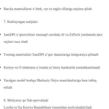
Barcha materiallarni o‘zbek, rus va ingliz tillariga tarjima qilish
7. Kutilayotgan natijalar:
SamDPI o‘qituvchilari mustaqil ravishda AI va EdTech yordamida dars
rejalari tuza oladi
Trening materiallari SamDPI o‘quv dasturlariga integratsiya qilinadi
Koreya va O‘zbekiston o‘rtasida ta’limiy hamkorlik mustahkamlanadi
Yaralgan model boshqa Markaziy Osiyo mamlakatlariga ham tatbiq
etiladi
8. Moliyaviy qo‘llab-quvvatlash:
Loyiha to‘liq Koreya Respublikasi tomonidan moliyalashtiriladi.