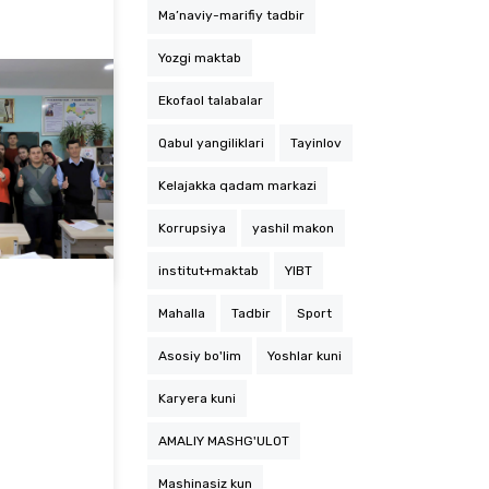
Ma’naviy-marifiy tadbir
Yozgi maktab
Ekofaol talabalar
Qabul yangiliklari
Tayinlov
Kelajakka qadam markazi
Institut va maktablar hamkorligi davom etmoqda
Korrupsiya
yashil makon
institut+maktab
YIBT
Mahalla
Tadbir
Sport
Asosiy bo'lim
Yoshlar kuni
Karyera kuni
AMALIY MASHG'ULOT
Mashinasiz kun