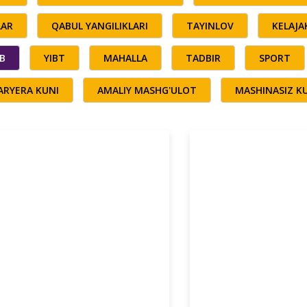
LAR
QABUL YANGILIKLARI
TAYINLOV
KELAJ
B
YIBT
MAHALLA
TADBIR
SPORT
ARYERA KUNI
AMALIY MASHG'ULOT
MASHINASIZ K