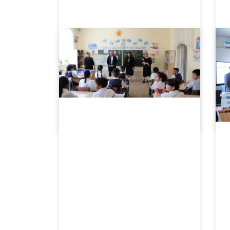
10.27.2025
6598
“Cultural Epistemologies and Linguistic Futures” mavzusida seminar o‘tkazildi.