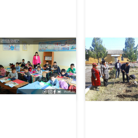
04.28.2026
3228
11.26.2025
6791
Samarqand davlat pedagogika institutida “Ochiq eshiklar kuni” tadbiri o‘tkazildi