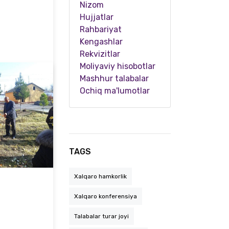
Nizom
Hujjatlar
Rahbariyat
Kengashlar
Rekvizitlar
Moliyaviy hisobotlar
Mashhur talabalar
Ochiq ma'lumotlar
Samarqand davlat pedagogika institutiga Qozog‘istondagi L.N. Gumilyov nomidagi Yevroosiyo…
TAGS
Xalqaro hamkorlik
Xalqaro konferensiya
Talabalar turar joyi