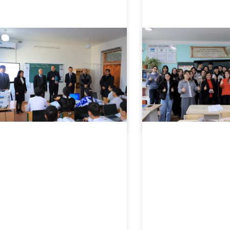
11.24.2024
2949
11.22.2024
7921
O‘zbekiston-Finlandiya pedagogika institutining maktablar bilan hamkorligi davom etmoqda