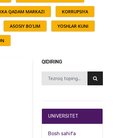
AKKA QADAM MARKAZI
KORRUPSIYA
ASOSIY BO'LIM
YOSHLAR KUNI
UN
QIDIRING
UNIVERSITET
Bosh sahifa