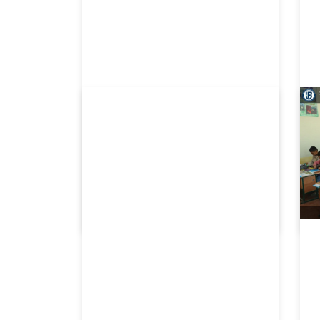
04.29.2026
1402
Samarqand davlat pedagogika institutida “Ochiq eshiklar kuni” tadbiri o‘tkazildi.