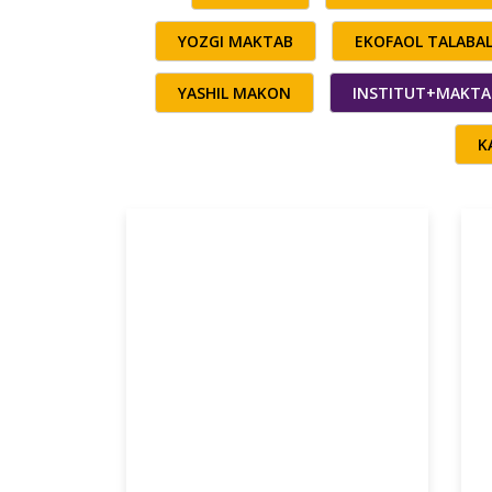
YOZGI MAKTAB
EKOFAOL TALABA
YASHIL MAKON
INSTITUT+MAKTA
K