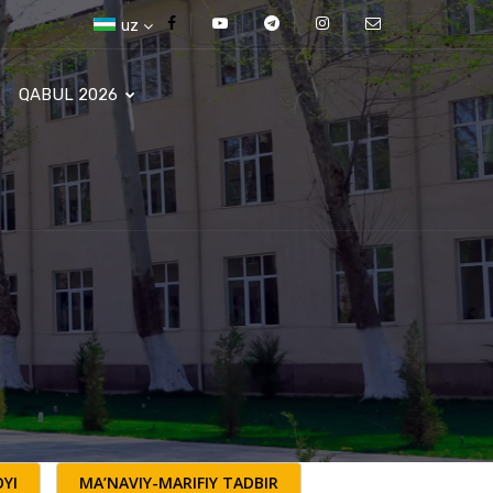
uz
QABUL 2026
YI
MA’NAVIY-MARIFIY TADBIR