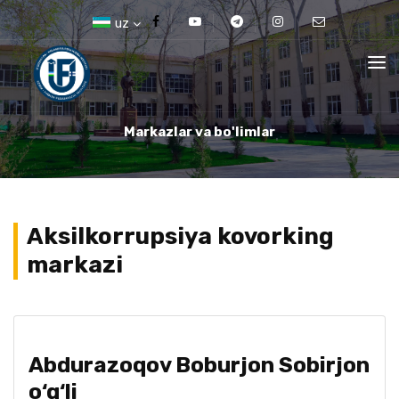
uz
Markazlar va bo'limlar
Aksilkorrupsiya kovorking
markazi
Abdurazoqov Boburjon Sobirjon
o‘g‘li