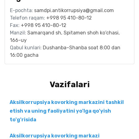
E-pochta:
samdpi.antikorrupsiya@gmail.com
Telefon raqam:
+998 95 410-80-12
Fax:
+998 95 410-80-12
Manzil:
Samarqand sh, Spitamen shoh ko‘chasi,
166-uy
Qabul kunlari:
Dushanba–Shanba soat 8:00 dan
16:00 gacha
Vazifalari
Aksilkorrupsiya kovorking markazini tashkil
etish va uning faoliyatini yo'lga qo'yish
to'g'risida
Aksilkorrupsiya kovorking markazi