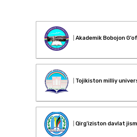
Akademik Bobojon G‘ofu
|
Tojikiston milliy univer
|
Qirg'iziston davlat jis
|