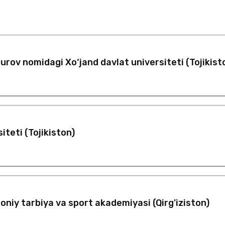
rov nomidagi Xo‘jand davlat universiteti (Tojikist
siteti (Tojikiston)
moniy tarbiya va sport akademiyasi (Qirg'iziston)