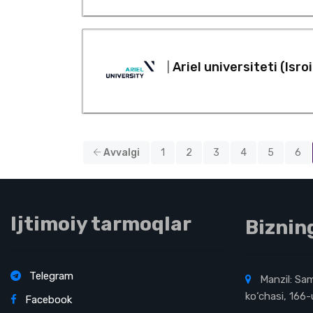
Ariel universiteti (Isroi
|
Avvalgi
1
2
3
4
5
6
Ijtimoiy tarmoqlar
Biznin
Telegram
Manzil: Sa
ko‘chasi, 166-
Facebook