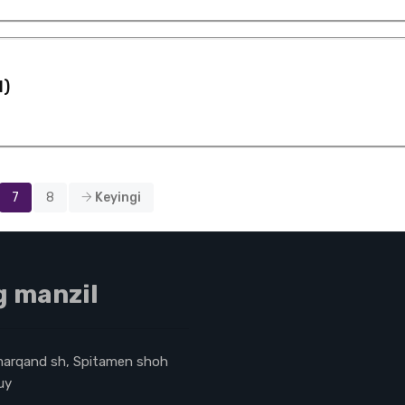
l)
7
8
Keyingi
g manzil
marqand sh, Spitamen shoh
uy