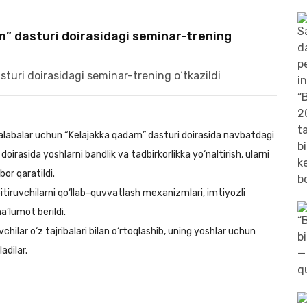
” dasturi doirasidagi seminar-trening
alabalar uchun “Kelajakka qadam” dasturi doirasida navbatdagi
oirasida yoshlarni bandlik va tadbirkorlikka yo‘naltirish, ularni
or qaratildi.
iruvchilarni qo‘llab-quvvatlash mexanizmlari, imtiyozli
’lumot berildi.
ilar o‘z tajribalari bilan o‘rtoqlashib, uning yoshlar uchun
adilar.