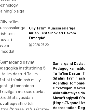
Oliy Ta’lim Muassasalariga
Kirish Test Sinovlari Davom
Etmoqda!
2026-07-20
Samarqand Davlat
Pedagogika Institutining 5
Ta Ta’lim Dasturi Ta’lim
Sifatini Ta’minlash Milliy
Agentligi Tomonidan
O‘tkazilgan Maxsus Davlat
Akkreditatsiyasidan
Muvaffaqiyatli O‘tdi
(https://nqaae.uz/uz/state-
Accreditation-Register?qr-