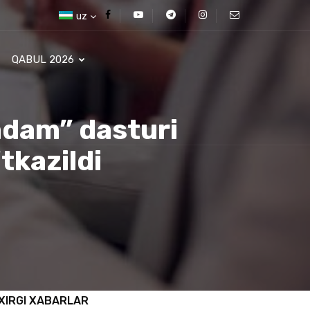
uz
QABUL 2026
adam” dasturi
tkazildi
XIRGI XABARLAR