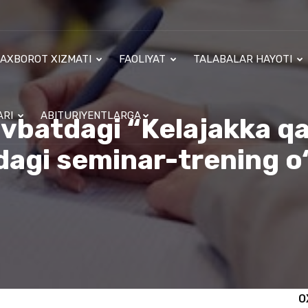
AXBOROT XIZMATI
FAOLIYAT
TALABALAR HAYOTI
ARI
ABITURIYENTLARGA
batdagi “Kelajakka q
dagi seminar-trening o‘
O