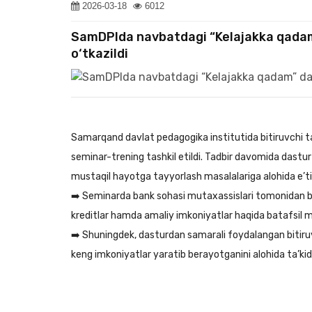
2026-03-18
6012
SamDPIda navbatdagi “Kelajakka qadam
o‘tkazildi
Samarqand davlat pedagogika institutida bitiruvchi t
seminar-trening tashkil etildi. Tadbir davomida dastur d
mustaqil hayotga tayyorlash masalalariga alohida e’tib
➡️ Seminarda bank sohasi mutaxassislari tomonidan bit
kreditlar hamda amaliy imkoniyatlar haqida batafsil ma
➡️ Shuningdek, dasturdan samarali foydalangan bitiruvch
keng imkoniyatlar yaratib berayotganini alohida ta’kidl