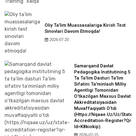
Oliy Ta’lim Muassasalariga Kirish Test
Sinovlari Davom Etmoqda!
2026-07-20
Samarqand Davlat
Pedagogika Institutining 5
Ta Ta’lim Dasturi Ta’lim
Sifatini Ta’minlash Milliy
Agentligi Tomonidan
O‘tkazilgan Maxsus Davlat
Akkreditatsiyasidan
Muvaffaqiyatli O‘tdi
(https://nqaae.uz/uz/state-
Accreditation-Register?qr-
Id=k8kiokip).
2026-07-15