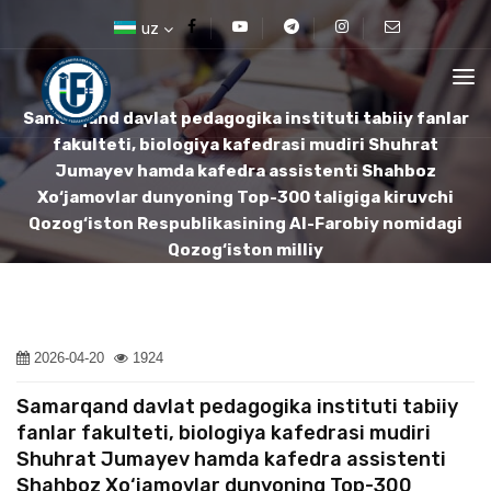
uz
Samarqand davlat pedagogika instituti tabiiy fanlar
fakulteti, biologiya kafedrasi mudiri Shuhrat
Jumayev hamda kafedra assistenti Shahboz
Xo‘jamovlar dunyoning Top-300 taligiga kiruvchi
Qozog‘iston Respublikasining Al-Farobiy nomidagi
Qozog‘iston milliy
2026-04-20
1924
Samarqand davlat pedagogika instituti tabiiy
fanlar fakulteti, biologiya kafedrasi mudiri
Shuhrat Jumayev hamda kafedra assistenti
Shahboz Xo‘jamovlar dunyoning Top-300