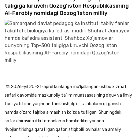
taligiga kiruvchi Qozog‘iston Respublikasining
Al-Farobiy nomidagi Qozog‘iston milliy
📅 2026-yil 20–21-aprel kunlariga mo‘ljallangan ushbu xizmat
safari davomida mazkur oliy ta’lim muassasasining o‘quv va ilmiy
faoliyati bilan yaqindan tanishish, ilg‘or tajribalarni o‘rganish
hamda o‘zaro tajriba almashish ko‘zda tutilgan. Shuningdek,
safar doirasida ikki tomonlama hamkorlikni yanada
rivojlantirishga qaratilgan qator istiqbolli loyihalar va amaliy