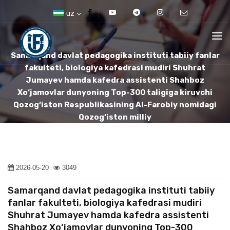
uz
Samarqand davlat pedagogika instituti tabiiy fanlar
fakulteti, biologiya kafedrasi mudiri Shuhrat
Jumayev hamda kafedra assistenti Shahboz
Xo‘jamovlar dunyoning Top-300 taligiga kiruvchi
Qozog‘iston Respublikasining Al-Farobiy nomidagi
Qozog‘iston milliy
2026-05-20
3049
Samarqand davlat pedagogika instituti tabiiy
fanlar fakulteti, biologiya kafedrasi mudiri
Shuhrat Jumayev hamda kafedra assistenti
Shahboz Xo‘jamovlar dunyoning Top-300