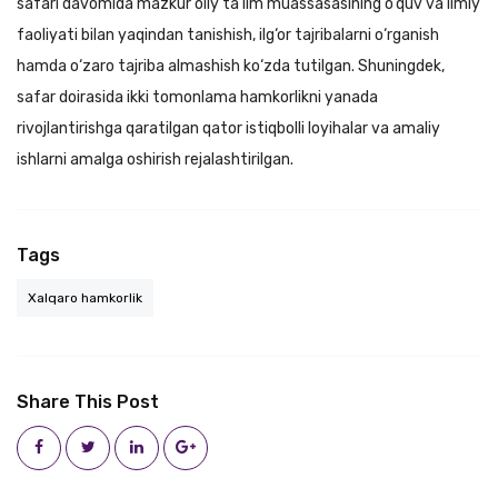
safari davomida mazkur oliy ta’lim muassasasining o‘quv va ilmiy
faoliyati bilan yaqindan tanishish, ilg‘or tajribalarni o‘rganish
hamda o‘zaro tajriba almashish ko‘zda tutilgan. Shuningdek,
safar doirasida ikki tomonlama hamkorlikni yanada
rivojlantirishga qaratilgan qator istiqbolli loyihalar va amaliy
ishlarni amalga oshirish rejalashtirilgan.
Tags
Xalqaro hamkorlik
Share This Post