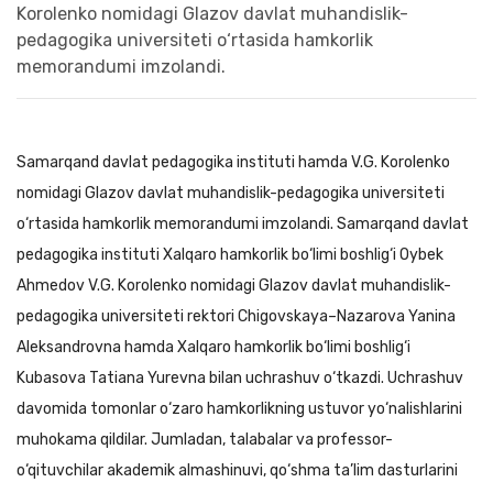
Samarqand davlat pedagogika instituti hamda V.G. Korolenko
nomidagi Glazov davlat muhandislik-pedagogika universiteti
o‘rtasida hamkorlik memorandumi imzolandi. Samarqand davlat
pedagogika instituti Xalqaro hamkorlik bo‘limi boshlig‘i Oybek
Ahmedov V.G. Korolenko nomidagi Glazov davlat muhandislik-
pedagogika universiteti rektori Chigovskaya–Nazarova Yanina
Aleksandrovna hamda Xalqaro hamkorlik bo‘limi boshlig‘i
Kubasova Tatiana Yurevna bilan uchrashuv o‘tkazdi. Uchrashuv
davomida tomonlar o‘zaro hamkorlikning ustuvor yo‘nalishlarini
muhokama qildilar. Jumladan, talabalar va professor-
o‘qituvchilar akademik almashinuvi, qo‘shma ta’lim dasturlarini