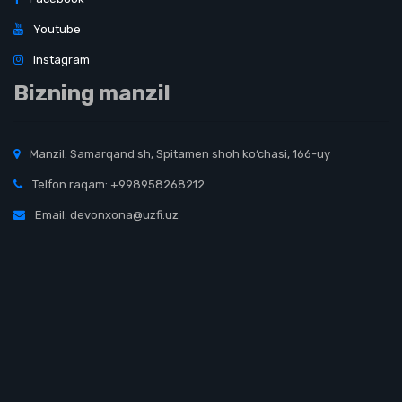
Youtube
Instagram
Bizning manzil
Manzil: Samarqand sh, Spitamen shoh ko‘chasi, 166-uy
Telfon raqam: +998958268212
Email: devonxona@uzfi.uz