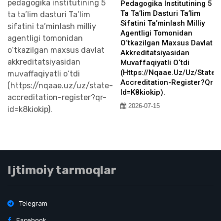
Pedagogika Institutining 5
Ta Ta’lim Dasturi Ta’lim
Sifatini Ta’minlash Milliy
Agentligi Tomonidan
O‘tkazilgan Maxsus Davlat
Akkreditatsiyasidan
Muvaffaqiyatli O‘tdi
(https://nqaae.uz/uz/state-
Accreditation-Register?qr-
Id=k8kiokip).
2026-07-15
Ijtimoiy tarmoqlar
Telegram
Facebook