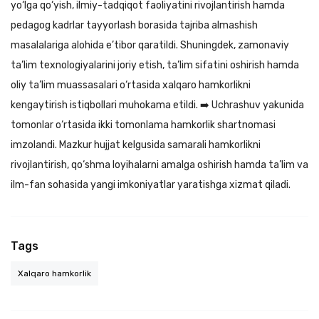
yo‘lga qo‘yish, ilmiy-tadqiqot faoliyatini rivojlantirish hamda
pedagog kadrlar tayyorlash borasida tajriba almashish
masalalariga alohida e’tibor qaratildi. Shuningdek, zamonaviy
ta’lim texnologiyalarini joriy etish, ta’lim sifatini oshirish hamda
oliy ta’lim muassasalari o‘rtasida xalqaro hamkorlikni
kengaytirish istiqbollari muhokama etildi. ➡️ Uchrashuv yakunida
tomonlar o‘rtasida ikki tomonlama hamkorlik shartnomasi
imzolandi. Mazkur hujjat kelgusida samarali hamkorlikni
rivojlantirish, qo‘shma loyihalarni amalga oshirish hamda ta’lim va
ilm-fan sohasida yangi imkoniyatlar yaratishga xizmat qiladi.
Tags
Xalqaro hamkorlik