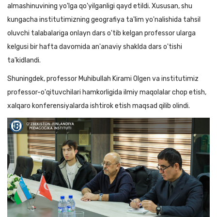
almashinuvining yo'lga qo'yilganligi qayd etildi. Xususan, shu
kungacha institutimizning geografiya ta'lim yo'nalishida tahsil
oluvchi talabalariga onlayn dars o'tib kelgan professor ularga
kelgusi bir hafta davomida an'anaviy shaklda dars o'tishi
ta'kidlandi.
Shuningdek, professor Muhibullah Kirami Olgen va institutimiz
professor-o'qituvchilari hamkorligida ilmiy maqolalar chop etish,
xalqaro konferensiyalarda ishtirok etish maqsad qilib olindi.