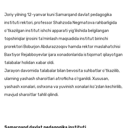
Joriy yilning 12-yanvar kuni Samarqand davlat pedagogika
instituti rektori, professor Shahzoda Negmatova rahbarligida
o‘tkazilgan institut ishchi apparati yig‘ilishida belgilangan
topshiriqlar ijrosini ta’minlash maqsadida institut birinchi
prorektori Boburjon Abdurazzoqov hamda rektor maslahatchisi
Baxtiyor Rejabboyevlar ijara xonadonlarida istiqomat qilayotgan
talabalar holidan xabar oldi.
Jarayon davomida talabalar bilan bevosita suhbatlar o‘tkazilib,
ularning yashash sharoitlari atroflicha o‘rganildi. Xususan,
yashash xonalari, oshxona va yuvinish xonalari ko‘zdan kechirilib,
mavjud sharoitlar tahlil qilindi.
Samarqand davlat pedagogika instituti