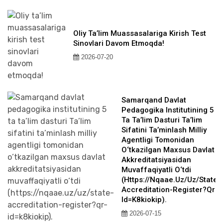
Oliy Ta’lim Muassasalariga Kirish Test
Sinovlari Davom Etmoqda!
2026-07-20
Samarqand Davlat
Pedagogika Institutining 5
Ta Ta’lim Dasturi Ta’lim
Sifatini Ta’minlash Milliy
Agentligi Tomonidan
O‘tkazilgan Maxsus Davlat
Akkreditatsiyasidan
Muvaffaqiyatli O‘tdi
(https://nqaae.uz/uz/state-
Accreditation-Register?qr-
Id=k8kiokip).
2026-07-15