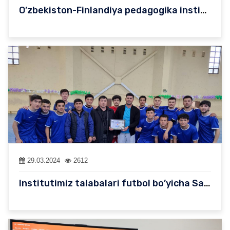
O’zbekiston-Finlandiya pedagogika institutida shoirlar ishtiroki…
29.03.2024
2612
Institutimiz talabalari futbol bo’yicha Samarqand viloyatida ten…