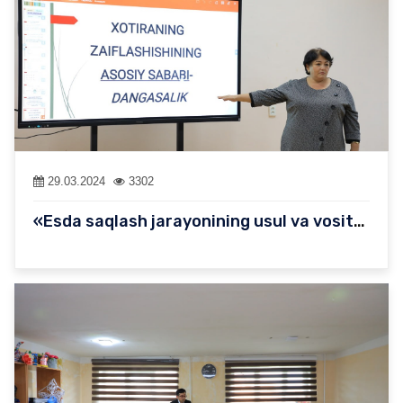
29.03.2024
3302
«Esda saqlash jarayonining usul va vositalari» mavzusida psixolo…