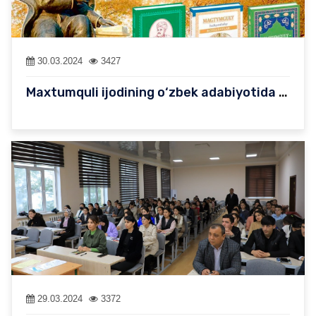
30.03.2024
3427
Maxtumquli ijodining o‘zbek adabiyotida tutgan o‘rni
29.03.2024
3372