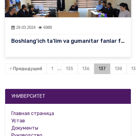
29.03.2024
6988
Boshlang‘ich ta'lim va gumanitar fanlar fakultetida fanlardan mu…
...
Предыдущий
1
135
136
137
138
13
УНИВЕРСИТЕТ
Главная страница
Устав
Документы
Руководство