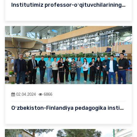
Institutimiz professor-oʻqituvchilarining Qozon federal universi…
02.04.2024
6866
Oʻzbekiston-Finlandiya pedagogika institutining 15 nafar profess…