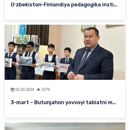
Oʻzbekiston-Finlandiya pedagogika instituti talabalari xalqaro T…
02.03.2024
3279
3-mart – Butunjahon yovvoyi tabiatni muhofaza qilish kuni