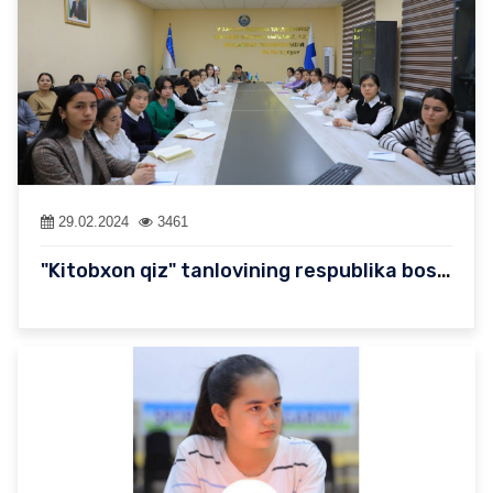
29.02.2024
3461
"Kitobxon qiz" tanlovining respublika bosqichi bo'lib o'tdi