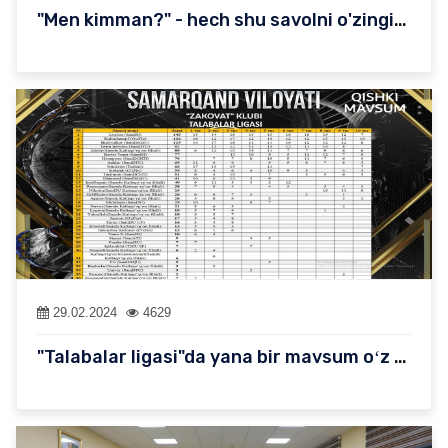
"Men kimman?" - hech shu savolni o'zingizga berib ko'rganmisiz?
29.02.2024
4629
"Talabalar ligasi"da yana bir mavsum oʻz yakuniga yetdi