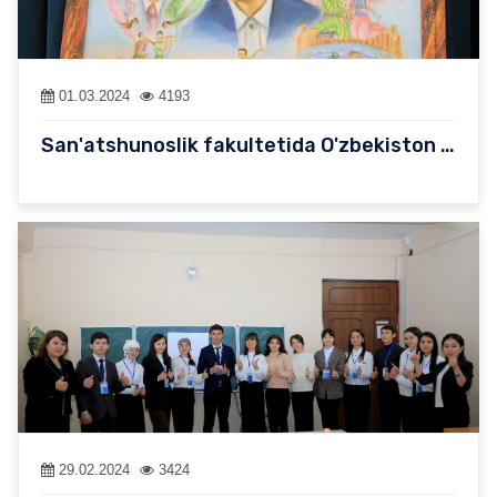
01.03.2024
4193
San'atshunoslik fakultetida O'zbekiston xalq shoiri Zulfiya Isro…
29.02.2024
3424