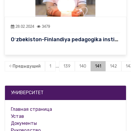
28.02.2024
3479
Oʻzbekiston-Finlandiya pedagogika instituti talabasi xotin-qizla…
...
Предыдущий
1
139
140
141
142
14
УНИВЕРСИТЕТ
Главная страница
Устав
Документы
Руководство