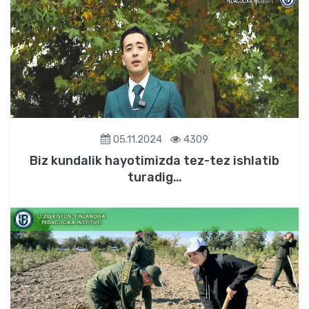
05.11.2024
4309
Biz kundalik hayotimizda tez-tez ishlatib
turadig…