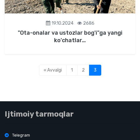
19.10.2024
2686
"Ota-onalar va ustozlar bog'i"ga yangi
ko'chatlar…
« Avvalgi
1
2
3
Ijtimoiy tarmoqlar
Telegram