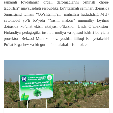
samarali foydalanish orqali daromadlarini oshirish chora-
tadbirlari” mavzusidagi respublika ko‘rgazmali seminari doirasida
Samarqand tumani “Qo‘shtamg‘ali” mahallasi hududidagi M-37
avtomobil yo‘li bo‘yida “Yashil makon” umumilliy loyihasi
doirasida ko’chat ekish aksiyasi o’tkazildi. Unda O‘zbekiston-
Finlandiya pedagogika instituti moliya va iqtisod ishlari bo‘yicha
prorektori Bekzod Muratkobilov, yoshlar ittifoqi BT yetakchisi
Po‘lat Ergashev va bir guruh faol talabalar ishtirok etdi.