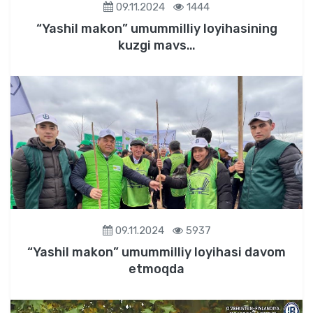
09.11.2024
1444
“Yashil makon” umummilliy loyihasining
kuzgi mavs…
09.11.2024
5937
“Yashil makon” umummilliy loyihasi davom
etmoqda