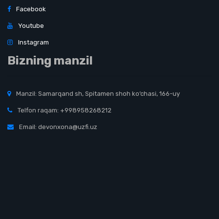
Facebook
Youtube
Instagram
Bizning manzil
Manzil: Samarqand sh, Spitamen shoh ko‘chasi, 166-uy
Telfon raqam: +998958268212
Email: devonxona@uzfi.uz