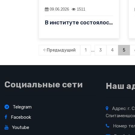
09.06.2026
1511
В институте состоялось торжественное духовно-просветительское ме…
...
Предыдущий
1
3
4
5
Социальные сети
Наш а
Telegram
Адрес: г. 
Спитаменшох
Facebook
Номер те
Youtube