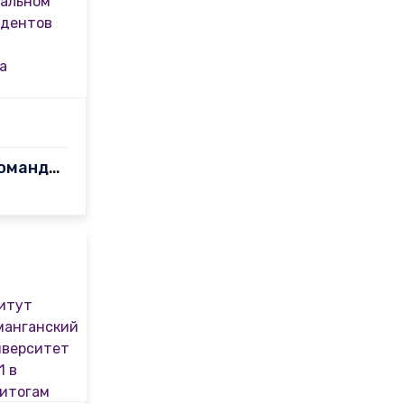
Волейбольная команда СамГПИ торжественно отметила чемпионство Н…