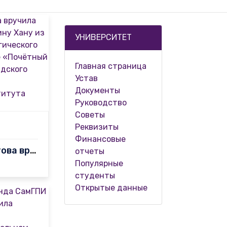
УНИВЕРСИТЕТ
Главная страница
Устав
Документы
Руководство
Советы
Реквизиты
Финансовые
Шахзода Негматова вручила профессору Азизуддину Хану из Бомбейск…
отчеты
Популярные
студенты
Открытые данные