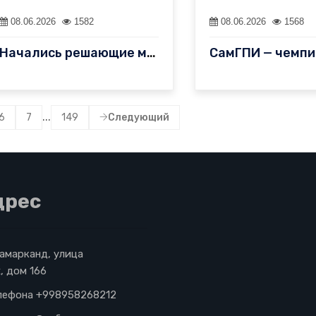
08.06.2026
1582
08.06.2026
1568
Начались решающие матчи Олимпиады студентов Нового Узбекистана
...
6
7
149
Следующий
дрес
Самарканд, улица
, дом 166
лефона +998958268212