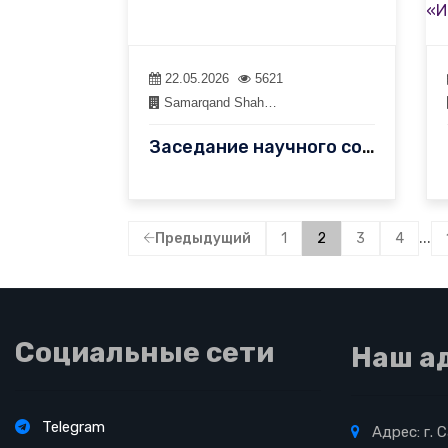
22.05.2026
5621
Samarqand Shah…
Заседание научного совета DSc.01/2025.27.12.F.10.02
...
Предыдущий
1
2
3
4
Социальные сети
Наш а
Telegram
Адрес: г. 