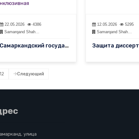
22.05.2026
4386
12.05.2026
5295
Samarqand Shah…
Samarqand Shah…
Самаркандский государственный педагогический институт Кафедра ру…
12
Следующий
дрес
Самарканд, улица