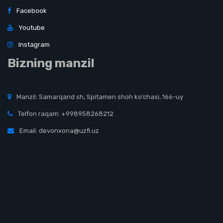
Facebook
Youtube
Instagram
Bizning manzil
Manzil: Samarqand sh, Spitamen shoh ko‘chasi, 166-uy
Telfon raqam: +998958268212
Email: devonxona@uzfi.uz