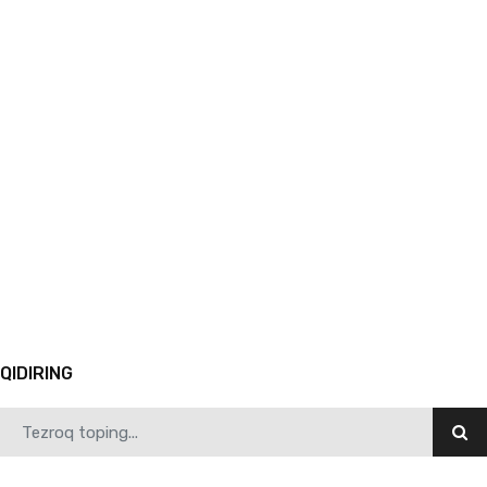
11.01.2025
6530
Samarqand davlat pedagogika institutida YUNESKO Bosh konferensiyasi ishtirokchisi — Sint-…
1
2
3
4
5
6
7
8
9
10
Avvalgi
QIDIRING
10.30.2025
6808
Samarqandda O‘zbekiston va Yaponiya rektorlari forumi boshlandi