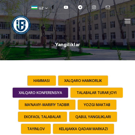
uz
Yangiliklar
HAMMASI
XALQARO HAMKORLIK
XALQARO KONFERENSIYA
TALABALAR TURAR JOYI
MA’NAVIY-MARIFIY TADBIR
YOZGI MAKTAB
EKOFAOL TALABALAR
QABUL YANGILIKLARI
TAYINLOV
KELAJAKKA QADAM MARKAZI