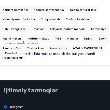
Xalqaro hamkorlik
Xalqaro konferensiya
Talabalar turar joyi
Ma’naviy-marifiy tadbir
Yozgi maktab
Ekofaol talabalar
Qabul yangiliklari
Tayinlov
Kelajakka qadam markazi
Korrupsiya
yashil makon
institut+maktab
YIBT
Mahalla
Tadbir
Sport
10.27.2025
6606
Asosiy bo'lim
Yoshlar kuni
Karyera kuni
AMALIY MASHG'ULOT
Kembrij universitetida malaka oshirish dasturi yakunlandi
Mashinasiz kun
Ijtimoiy tarmoqlar
Telegram