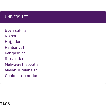
UNIVERSITET
Bosh sahifa
Nizom
Hujjatlar
Rahbariyat
Kengashlar
Rekvizitlar
10.27.2025
6595
Moliyaviy hisobotlar
Mashhur talabalar
“Cultural Epistemologies and Linguistic Futures” mavzusida seminar o‘tkazildi.
Ochiq ma'lumotlar
TAGS