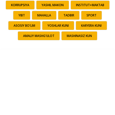
KORRUPSIYA
YASHIL MAKON
INSTITUT+MAKTAB
YIBT
MAHALLA
TADBIR
SPORT
ASOSIY BO'LIM
YOSHLAR KUNI
KARYERA KUNI
AMALIY MASHG'ULOT
MASHINASIZ KUN