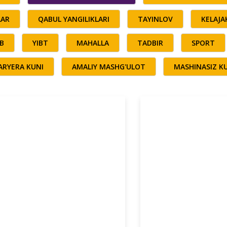
LAR
QABUL YANGILIKLARI
TAYINLOV
KELAJ
B
YIBT
MAHALLA
TADBIR
SPORT
ARYERA KUNI
AMALIY MASHG'ULOT
MASHINASIZ K