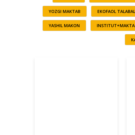
YOZGI MAKTAB
EKOFAOL TALABA
YASHIL MAKON
INSTITUT+MAKTA
K