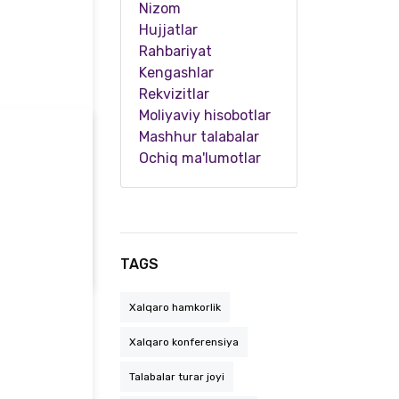
Nizom
Hujjatlar
Rahbariyat
Kengashlar
Rekvizitlar
Moliyaviy hisobotlar
Mashhur talabalar
Ochiq ma'lumotlar
Markaziy Osiyo va Ozarbayjon olima ayollari forumi bo‘lib o‘tdi
TAGS
Xalqaro hamkorlik
Xalqaro konferensiya
Talabalar turar joyi