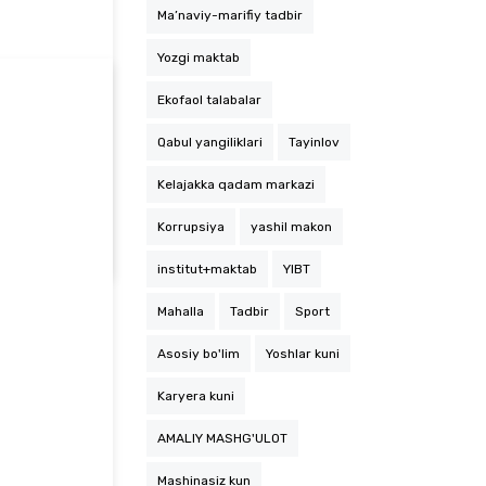
Ma’naviy-marifiy tadbir
Yozgi maktab
Ekofaol talabalar
Qabul yangiliklari
Tayinlov
Kelajakka qadam markazi
Samarqand davlat pedagogika instituti tasviriy san’at va texnologik ta’lim kafedrasi o‘qi…
Korrupsiya
yashil makon
institut+maktab
YIBT
Mahalla
Tadbir
Sport
Asosiy bo'lim
Yoshlar kuni
Karyera kuni
AMALIY MASHG'ULOT
Mashinasiz kun