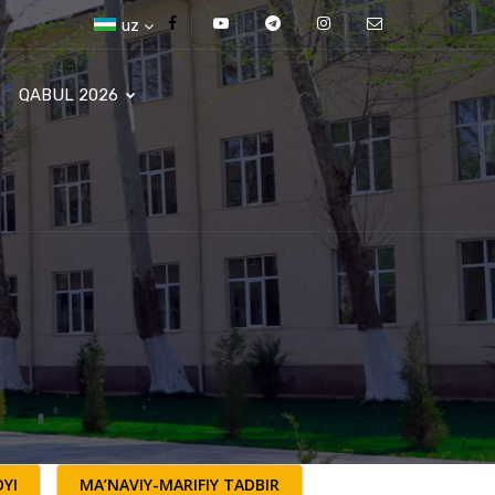
uz
QABUL 2026
YI
MA’NAVIY-MARIFIY TADBIR