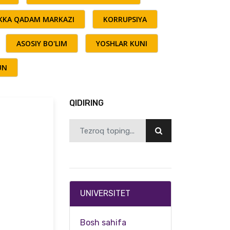
AKKA QADAM MARKAZI
KORRUPSIYA
ASOSIY BO'LIM
YOSHLAR KUNI
UN
QIDIRING
UNIVERSITET
Bosh sahifa