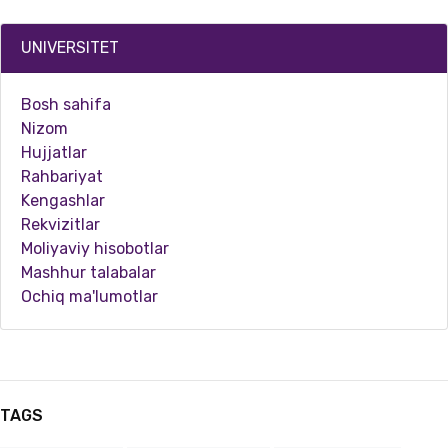
UNIVERSITET
Bosh sahifa
Nizom
Hujjatlar
Rahbariyat
Kengashlar
Rekvizitlar
Moliyaviy hisobotlar
04.23.2026
1654
Mashhur talabalar
Ochiq ma'lumotlar
Yosh ijodkorlar nigohida san’at va an’ana uyg‘unligi
TAGS