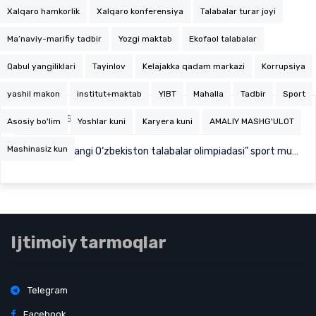
Xalqaro hamkorlik
Xalqaro konferensiya
Talabalar turar joyi
Ma’naviy-marifiy tadbir
Yozgi maktab
Ekofaol talabalar
Qabul yangiliklari
Tayinlov
Kelajakka qadam markazi
Korrupsiya
yashil makon
institut+maktab
YIBT
Mahalla
Tadbir
Sport
04.16.2026
2212
Asosiy bo'lim
Yoshlar kuni
Karyera kuni
AMALIY MASHG'ULOT
Mashinasiz kun
SamDPIda “Yangi O‘zbekiston talabalar olimpiadasi” sport musobaqalariga start berildi
Ijtimoiy tarmoqlar
Telegram
Facebook