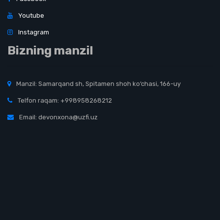
Youtube
Instagram
Bizning manzil
Manzil: Samarqand sh, Spitamen shoh ko‘chasi, 166-uy
Telfon raqam: +998958268212
Email: devonxona@uzfi.uz