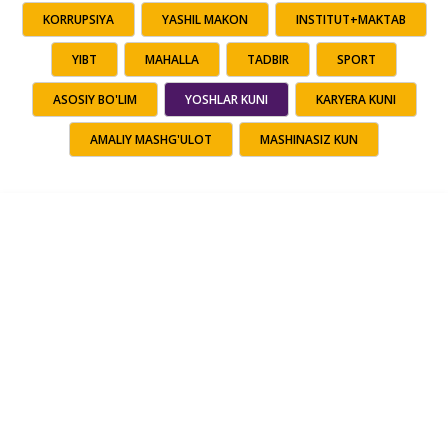
KORRUPSIYA
YASHIL MAKON
INSTITUT+MAKTAB
YIBT
MAHALLA
TADBIR
SPORT
ASOSIY BO'LIM
YOSHLAR KUNI
KARYERA KUNI
AMALIY MASHG'ULOT
MASHINASIZ KUN