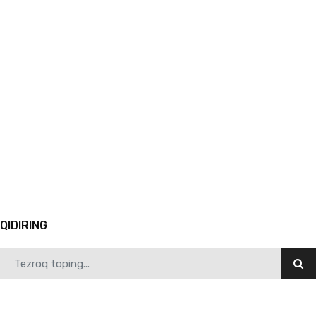
04.23.2026
1959
Samarqand davlat pedagogika institutida “Yoshlar kuni” munosabati bilan “Rahbar va yoshla…
1
2
Keyingi
QIDIRING
04.23.2026
1746
SamDPIda “Rahbar va yoshlar uchrashuvi” o‘tkazildi