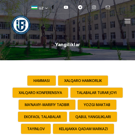
uz
Yangiliklar
HAMMASI
XALQARO HAMKORLIK
XALQARO KONFERENSIYA
TALABALAR TURAR JOYI
MA’NAVIY-MARIFIY TADBIR
YOZGI MAKTAB
EKOFAOL TALABALAR
QABUL YANGILIKLARI
TAYINLOV
KELAJAKKA QADAM MARKAZI