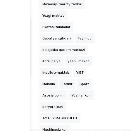
Ma’naviy-marifiy tadbir
Yozgi maktab
Ekofaol talabalar
Qabul yangiliklari
Tayinlov
Kelajakka qadam markazi
Koordinatorlar hisoboti: natijalar va rejalar
Korrupsiya
yashil makon
institut+maktab
YIBT
Mahalla
Tadbir
Sport
Asosiy bo'lim
Yoshlar kuni
Karyera kuni
AMALIY MASHG'ULOT
Mashinasiz kun