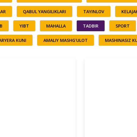
LAR
QABUL YANGILIKLARI
TAYINLOV
KELAJ
B
YIBT
MAHALLA
TADBIR
SPORT
ARYERA KUNI
AMALIY MASHG'ULOT
MASHINASIZ K