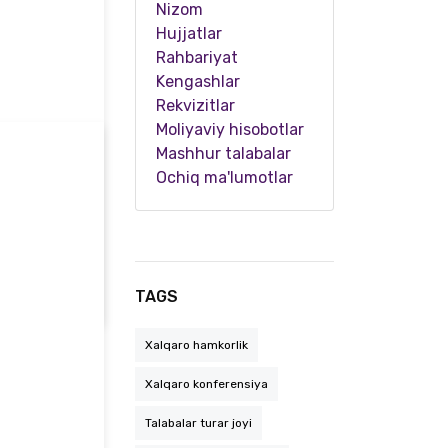
Nizom
Hujjatlar
Rahbariyat
Kengashlar
Rekvizitlar
Moliyaviy hisobotlar
Mashhur talabalar
Ochiq ma'lumotlar
Matematika kafedrasi professor-o‘qituvchilari hamda 1-son TTJda istiqomat qiluvchi talaba…
TAGS
Xalqaro hamkorlik
Xalqaro konferensiya
Talabalar turar joyi