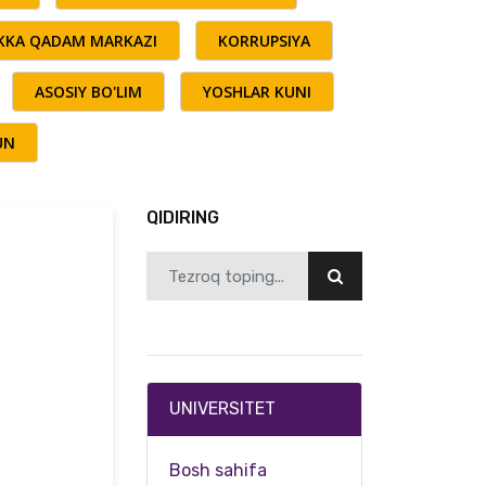
AKKA QADAM MARKAZI
KORRUPSIYA
ASOSIY BO'LIM
YOSHLAR KUNI
UN
QIDIRING
UNIVERSITET
Bosh sahifa