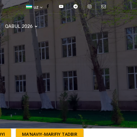
uz
QABUL 2026
YI
MA’NAVIY-MARIFIY TADBIR