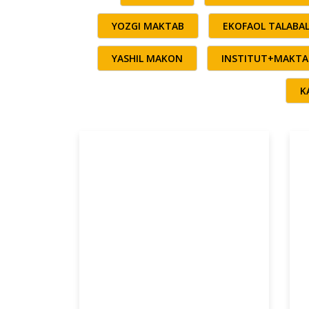
YOZGI MAKTAB
EKOFAOL TALABA
YASHIL MAKON
INSTITUT+MAKTA
K