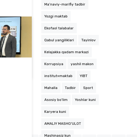
Ma’naviy-marifiy tadbir
Yozgi maktab
Ekofaol talabalar
Qabul yangiliklari
Tayinlov
Kelajakka qadam markazi
Institutimiz talabasi "Idrok" intellektual tele-o'yinining final bosqichida 2-o'rinni qo'…
Korrupsiya
yashil makon
institut+maktab
YIBT
Mahalla
Tadbir
Sport
Asosiy bo'lim
Yoshlar kuni
Karyera kuni
AMALIY MASHG'ULOT
Mashinasiz kun