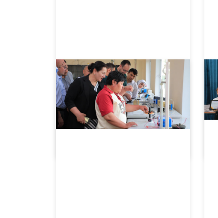
05.16.2024
6680
Finlandiya oliy ta'lim muassasalarining o'quv dasturlari tahlil qilindi