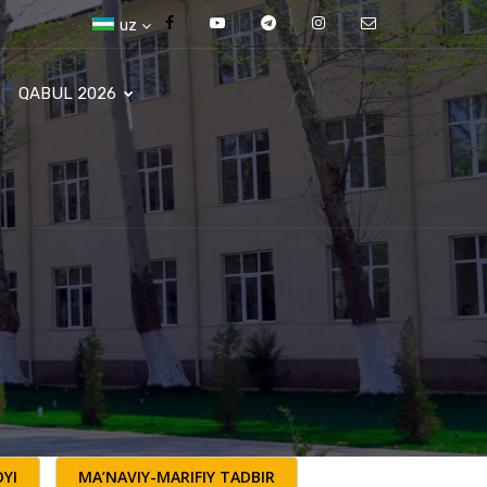
uz
QABUL 2026
YI
MA’NAVIY-MARIFIY TADBIR