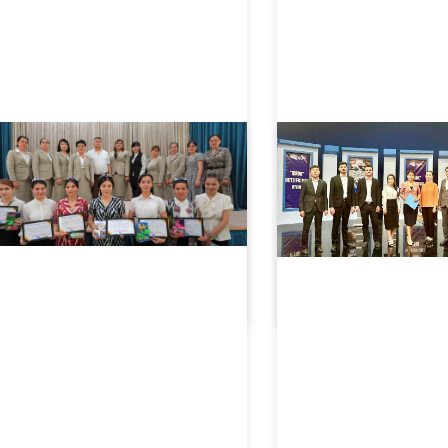
05.16.2024
2274
05.16.2024
2757
Tambov davlat universiteti bilan keng qamrovli hamkorlik masalalari muhokama qilindi