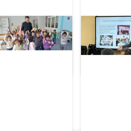
05.15.2024
2580
05.15.2024
2594
Oila - qadriyatlarimizni asrab-avaylashda mustahkam tayanch