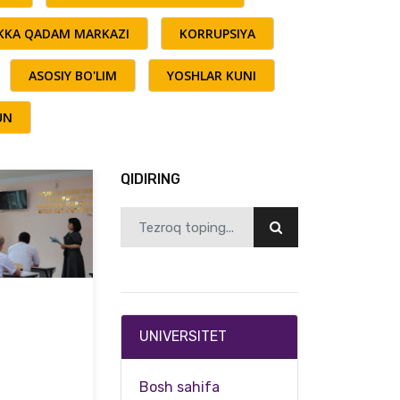
AKKA QADAM MARKAZI
KORRUPSIYA
ASOSIY BO'LIM
YOSHLAR KUNI
UN
QIDIRING
UNIVERSITET
Bosh sahifa