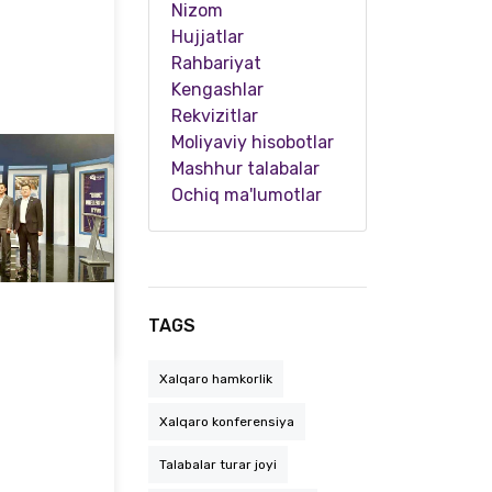
Nizom
Hujjatlar
Rahbariyat
Kengashlar
Rekvizitlar
Moliyaviy hisobotlar
Mashhur talabalar
Ochiq ma'lumotlar
Talabalarning malakaviy amaliyot jarayonlari yakuni bo'yicha seminar o'tkazildi
TAGS
Xalqaro hamkorlik
Xalqaro konferensiya
Talabalar turar joyi