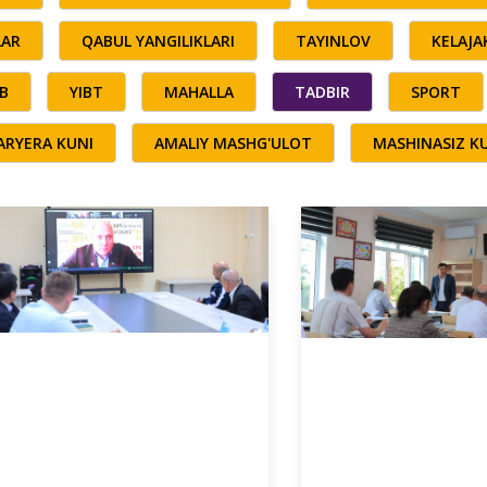
LAR
QABUL YANGILIKLARI
TAYINLOV
KELAJ
B
YIBT
MAHALLA
TADBIR
SPORT
ARYERA KUNI
AMALIY MASHG'ULOT
MASHINASIZ K