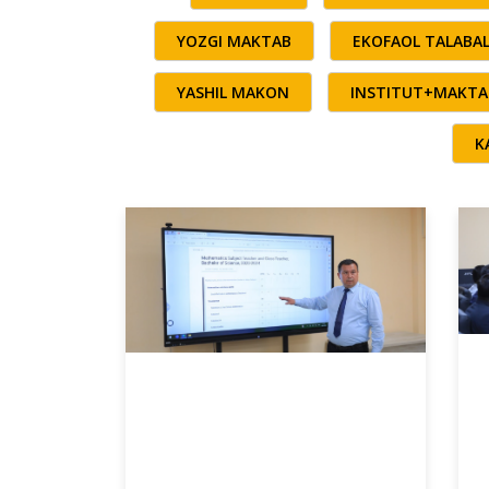
YOZGI MAKTAB
EKOFAOL TALABA
YASHIL MAKON
INSTITUT+MAKTA
K