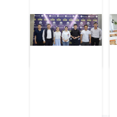
05.16.2024
6559
Fizika fanidan laboratoriya mashgʻulotlarini tashkil etish metodikasi