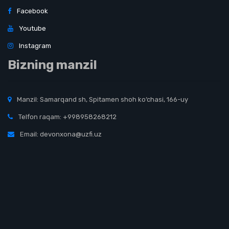
Facebook
Youtube
Instagram
Bizning manzil
Manzil: Samarqand sh, Spitamen shoh ko‘chasi, 166-uy
Telfon raqam: +998958268212
Email: devonxona@uzfi.uz