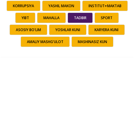
KORRUPSIYA
YASHIL MAKON
INSTITUT+MAKTAB
YIBT
MAHALLA
TADBIR
SPORT
ASOSIY BO'LIM
YOSHLAR KUNI
KARYERA KUNI
AMALIY MASHG'ULOT
MASHINASIZ KUN