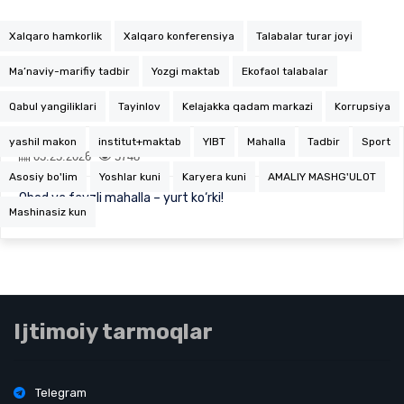
Xalqaro hamkorlik
Xalqaro konferensiya
Talabalar turar joyi
Ma’naviy-marifiy tadbir
Yozgi maktab
Ekofaol talabalar
Qabul yangiliklari
Tayinlov
Kelajakka qadam markazi
Korrupsiya
yashil makon
institut+maktab
YIBT
Mahalla
Tadbir
Sport
03.25.2026
5748
Asosiy bo'lim
Yoshlar kuni
Karyera kuni
AMALIY MASHG'ULOT
Obod va fayzli mahalla – yurt ko‘rki!
Mashinasiz kun
Ijtimoiy tarmoqlar
Telegram