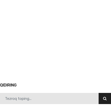
03.26.2026
5724
Samarqand davlat pedagogika instituti biologiya ta’lim yo‘nalishining 1-bosqich talabalar…
1
2
3
4
5
6
7
8
9
10
Avvalgi
QIDIRING
03.26.2026
5716
Samarqand davlat pedagogika institutida “Yoshlar kuni” munosabati bilan “Rahbar va yoshla…