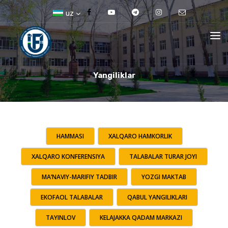
uz
Yangiliklar
HAMMASI
XALQARO HAMKORLIK
XALQARO KONFERENSIYA
TALABALAR TURAR JOYI
MA’NAVIY-MARIFIY TADBIR
YOZGI MAKTAB
EKOFAOL TALABALAR
QABUL YANGILIKLARI
TAYINLOV
KELAJAKKA QADAM MARKAZI