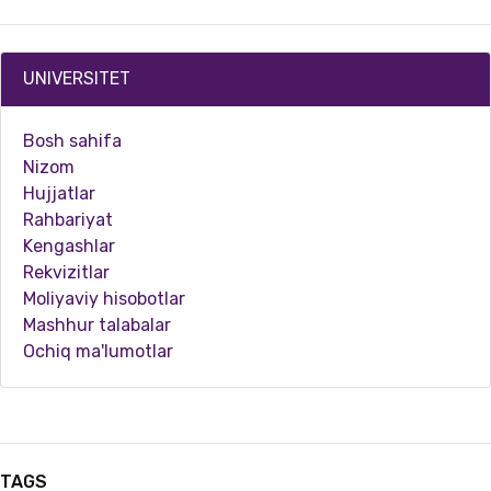
UNIVERSITET
Bosh sahifa
Nizom
Hujjatlar
Rahbariyat
Kengashlar
Rekvizitlar
03.25.2026
5744
Moliyaviy hisobotlar
Mashhur talabalar
Kechki ta’lim shaklida tahsil olayotgan talabalarning dars jarayoni o‘rganildi.
Ochiq ma'lumotlar
TAGS