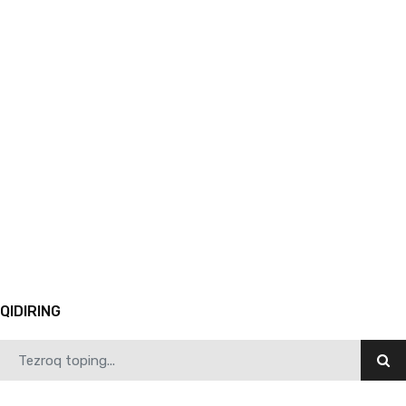
12.17.2025
6003
“Kelajakka qadam” dasturi doirasida bitiruvchilar uchun seminar-trening tashkil etildi
1
2
3
4
5
6
7
8
9
10
Avvalgi
QIDIRING
12.16.2025
6029
Ijtimoiy fanlar fakultetida “Ota-onalar forumi” o‘tkazildi