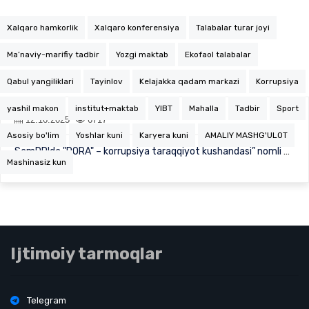
Xalqaro hamkorlik
Xalqaro konferensiya
Talabalar turar joyi
Ma’naviy-marifiy tadbir
Yozgi maktab
Ekofaol talabalar
Qabul yangiliklari
Tayinlov
Kelajakka qadam markazi
Korrupsiya
yashil makon
institut+maktab
YIBT
Mahalla
Tadbir
Sport
12.16.2025
6717
Asosiy bo'lim
Yoshlar kuni
Karyera kuni
AMALIY MASHG'ULOT
SamDPIda "PORA" – korrupsiya taraqqiyot kushandasi” nomli ma’rifiy spektakl namoyish etil…
Mashinasiz kun
Ijtimoiy tarmoqlar
Telegram