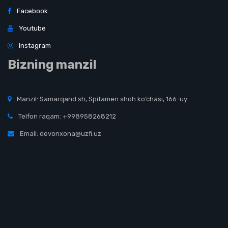
Facebook
Youtube
Instagram
Bizning manzil
Manzil: Samarqand sh, Spitamen shoh ko‘chasi, 166-uy
Telfon raqam: +998958268212
Email: devonxona@uzfi.uz