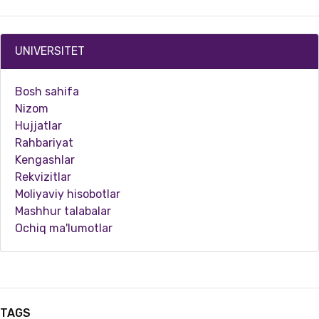
UNIVERSITET
Bosh sahifa
Nizom
Hujjatlar
Rahbariyat
Kengashlar
Rekvizitlar
12.16.2025
6039
Moliyaviy hisobotlar
Mashhur talabalar
Kuzgi semestr yakunida ta’lim sifati va imtihonlarga tayyorgarlik masalalari muhokama qil…
Ochiq ma'lumotlar
TAGS