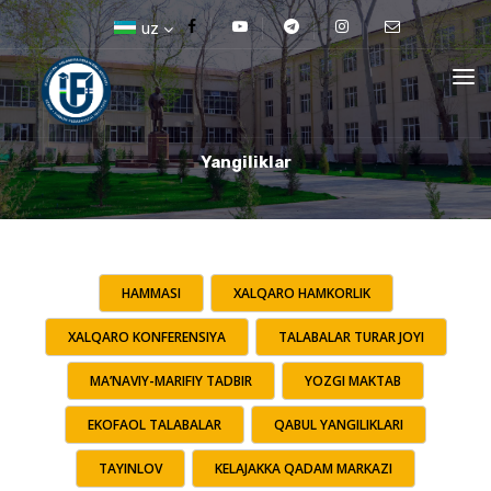
uz
Yangiliklar
HAMMASI
XALQARO HAMKORLIK
XALQARO KONFERENSIYA
TALABALAR TURAR JOYI
MA’NAVIY-MARIFIY TADBIR
YOZGI MAKTAB
EKOFAOL TALABALAR
QABUL YANGILIKLARI
TAYINLOV
KELAJAKKA QADAM MARKAZI