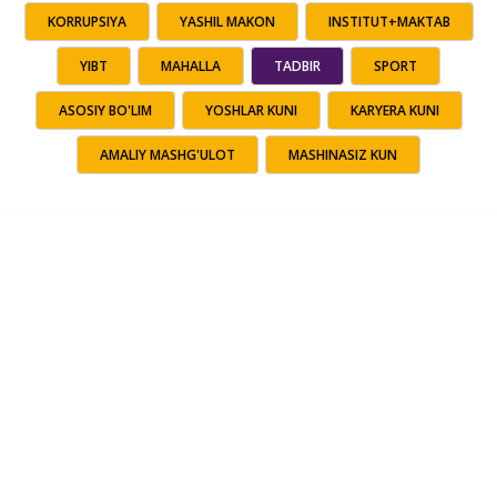
KORRUPSIYA
YASHIL MAKON
INSTITUT+MAKTAB
YIBT
MAHALLA
TADBIR
SPORT
ASOSIY BO'LIM
YOSHLAR KUNI
KARYERA KUNI
AMALIY MASHG'ULOT
MASHINASIZ KUN