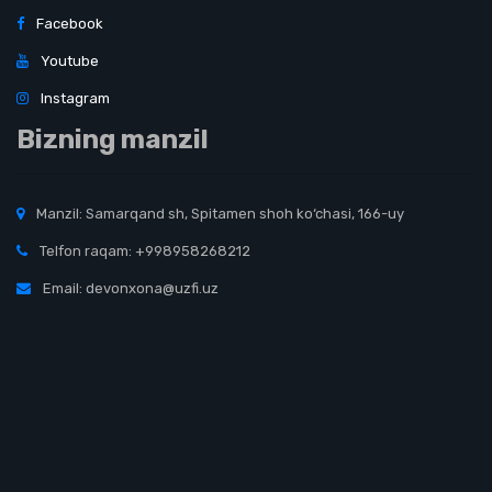
Facebook
Youtube
Instagram
Bizning manzil
Manzil: Samarqand sh, Spitamen shoh ko‘chasi, 166-uy
Telfon raqam: +998958268212
Email: devonxona@uzfi.uz