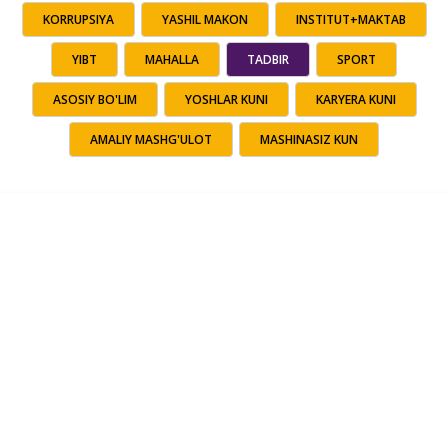
KORRUPSIYA
YASHIL MAKON
INSTITUT+MAKTAB
YIBT
MAHALLA
TADBIR
SPORT
ASOSIY BO'LIM
YOSHLAR KUNI
KARYERA KUNI
AMALIY MASHG'ULOT
MASHINASIZ KUN