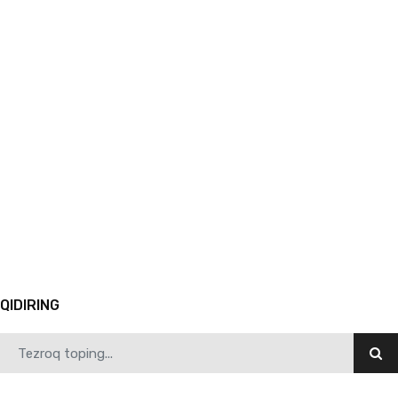
12.22.2025
6908
Vazirlik ishchi guruhi SamDPI faoliyati bilan tanishdi
1
2
3
4
5
6
7
8
9
10
Avvalgi
QIDIRING
12.20.2025
6544
Yangi yil — yangi orzular va yangi marralar sari