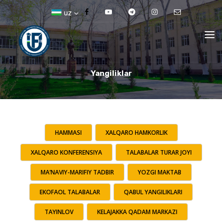
uz
Yangiliklar
HAMMASI
XALQARO HAMKORLIK
XALQARO KONFERENSIYA
TALABALAR TURAR JOYI
MA’NAVIY-MARIFIY TADBIR
YOZGI MAKTAB
EKOFAOL TALABALAR
QABUL YANGILIKLARI
TAYINLOV
KELAJAKKA QADAM MARKAZI