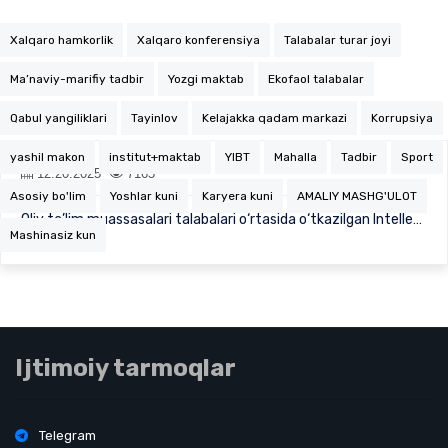
Xalqaro hamkorlik
Xalqaro konferensiya
Talabalar turar joyi
Ma’naviy-marifiy tadbir
Yozgi maktab
Ekofaol talabalar
Qabul yangiliklari
Tayinlov
Kelajakka qadam markazi
Korrupsiya
yashil makon
institut+maktab
YIBT
Mahalla
Tadbir
Sport
12.20.2025
7165
Asosiy bo'lim
Yoshlar kuni
Karyera kuni
AMALIY MASHG'ULOT
Oliy ta’lim muassasalari talabalari o‘rtasida o‘tkazilgan Intellektual olimpiadaning taqd…
Mashinasiz kun
Ijtimoiy tarmoqlar
Telegram