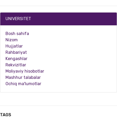
UNIVERSITET
Bosh sahifa
Nizom
Hujjatlar
Rahbariyat
Kengashlar
Rekvizitlar
12.20.2025
6365
Moliyaviy hisobotlar
Mashhur talabalar
Samarqand davlat pedagogika instituti professor-o‘qituvchilari PRESETT dasturi doirasidag…
Ochiq ma'lumotlar
TAGS