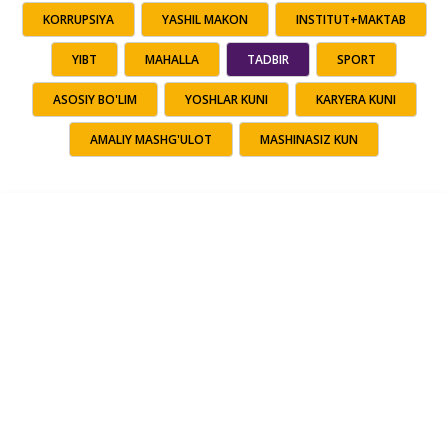
KORRUPSIYA
YASHIL MAKON
INSTITUT+MAKTAB
YIBT
MAHALLA
TADBIR
SPORT
ASOSIY BO'LIM
YOSHLAR KUNI
KARYERA KUNI
AMALIY MASHG'ULOT
MASHINASIZ KUN