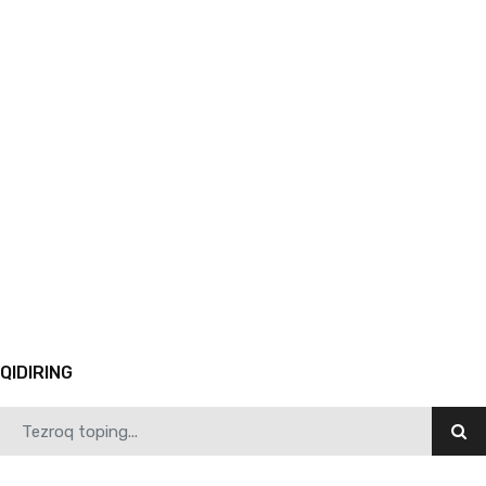
10.23.2025
6449
Samarqand davlat pedagogika instituti tillar fakulteti hamda Ozarbayjon tillar universite…
1
2
3
4
5
6
7
8
9
10
Avvalgi
QIDIRING
10.22.2025
6524
“Zakovat – Dekan kubogi” intellektual o‘yini o‘tkazildi