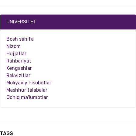
UNIVERSITET
Bosh sahifa
Nizom
Hujjatlar
Rahbariyat
Kengashlar
Rekvizitlar
10.22.2025
6655
Moliyaviy hisobotlar
Mashhur talabalar
Samarqand tumanidagi imkoniyati cheklangan shaxslarga ixtisoslashtirilgan kasb-hunar makt…
Ochiq ma'lumotlar
TAGS