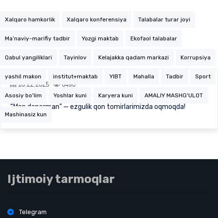
Xalqaro hamkorlik
Xalqaro konferensiya
Talabalar turar joyi
Ma’naviy-marifiy tadbir
Yozgi maktab
Ekofaol talabalar
Qabul yangiliklari
Tayinlov
Kelajakka qadam markazi
Korrupsiya
yashil makon
institut+maktab
YIBT
Mahalla
Tadbir
Sport
10.22.2025
6496
Asosiy bo'lim
Yoshlar kuni
Karyera kuni
AMALIY MASHG'ULOT
“Men donorman” — ezgulik qon tomirlarimizda oqmoqda!
Mashinasiz kun
Ijtimoiy tarmoqlar
Telegram