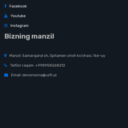
Facebook
Youtube
Instagram
Bizning manzil
Manzil: Samarqand sh, Spitamen shoh ko‘chasi, 166-uy
Telfon raqam: +998958268212
Email: devonxona@uzfi.uz