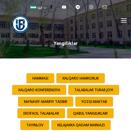
uz
Yangiliklar
HAMMASI
XALQARO HAMKORLIK
XALQARO KONFERENSIYA
TALABALAR TURAR JOYI
MA’NAVIY-MARIFIY TADBIR
YOZGI MAKTAB
EKOFAOL TALABALAR
QABUL YANGILIKLARI
TAYINLOV
KELAJAKKA QADAM MARKAZI