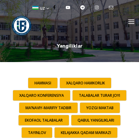
uz
Yangiliklar
HAMMASI
XALQARO HAMKORLIK
XALQARO KONFERENSIYA
TALABALAR TURAR JOYI
MA’NAVIY-MARIFIY TADBIR
YOZGI MAKTAB
EKOFAOL TALABALAR
QABUL YANGILIKLARI
TAYINLOV
KELAJAKKA QADAM MARKAZI