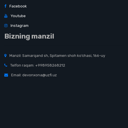
Facebook
Youtube
Instagram
Bizning manzil
Manzil: Samarqand sh, Spitamen shoh ko‘chasi, 166-uy
Telfon raqam: +998958268212
Email: devonxona@uzfi.uz