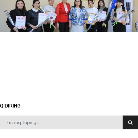
03.13.2024
4474
“Oʻzbekiston umumiy uyimiz” shiori ostida doʻstlik festivali oʻtkazildi
1
2
3
4
5
6
7
8
9
10
Avvalgi
QIDIRING
03.09.2024
2439
Xalqaro olimpiada sovrindori boʻlgan institutimiz talabalari tantanali kutib olindi