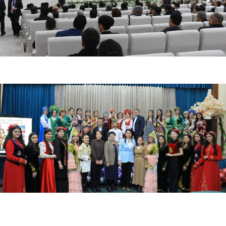
03.18.2024
2655
Oʻzbekiston-Finlandiya pedagogika institutida Navro'z sayli o'tkazildi