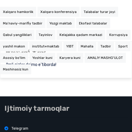
Xalqaro hamkorlik
Xalqaro konferensiya
Talabalar turar joyi
Ma’naviy-marifiy tadbir
Yozgi maktab
Ekofaol talabalar
Qabul yangiliklari
Tayinlov
Kelajakka qadam markazi
Korrupsiya
yashil makon
institut+maktab
YIBT
Mahalla
Tadbir
Sport
03.07.2024
2819
Asosiy bo'lim
Yoshlar kuni
Karyera kuni
AMALIY MASHG'ULOT
Ilmli qizlar doimo e’tiborda!
Mashinasiz kun
Ijtimoiy tarmoqlar
Telegram