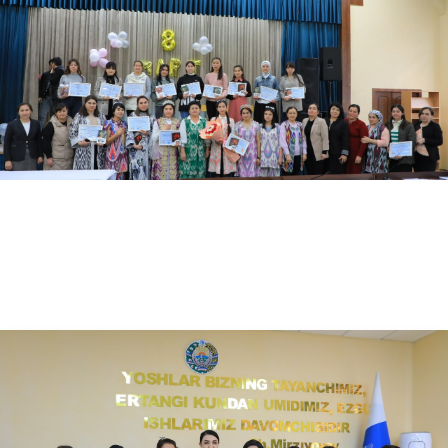
03.16.2024
6708
Oliy ta'lim, fan va innovatsiyalar vazirligining navbatdagi kengaytirilgan hay'at yig'ili…