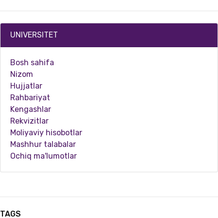
UNIVERSITET
Bosh sahifa
Nizom
Hujjatlar
Rahbariyat
Kengashlar
Rekvizitlar
03.07.2024
4389
Moliyaviy hisobotlar
Mashhur talabalar
O‘zbekiston-Finlandiya pedagogika institutida 8-mart "Xalqaro xotin-qizlar kuni" munosaba…
Ochiq ma'lumotlar
TAGS