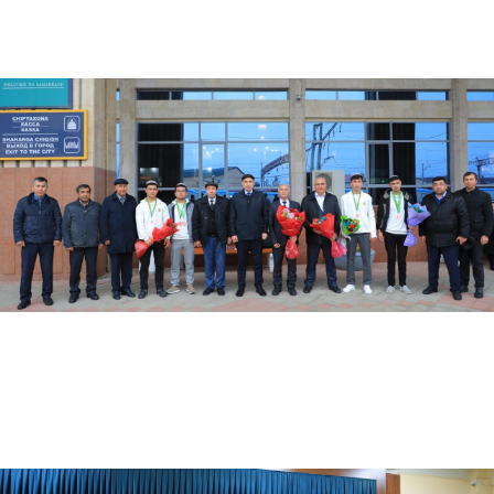
03.16.2024
2403
Farg’onada oliy ta'lim muassasalari rektorlari uchun "Yoshlarni vatanparvarlik ruhida tar…