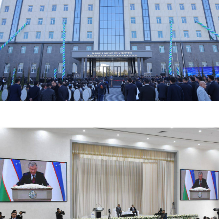
03.25.2024
10076
Talabalar yurtimiz boʻylab sayohat qildi
03.19.2024
5643
Oʻzbekiston-Finlandiya pedagogika institutida Navro'z sayli ko'tarinki ruhda nishonlandi