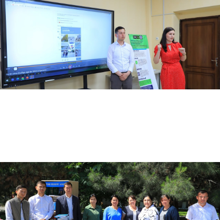
05.23.2024
2594
Bilimni baholashning xalqaro standartlari va dasturlari yuzasidan seminar tashkil etildi