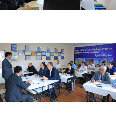
05.24.2024
6658
O'zbekiston-Finlandiya pedagogika instituti rektori Shahzoda Negmatova Turkiyaning Mersin…