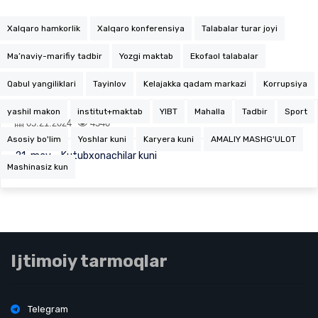
Xalqaro hamkorlik
Xalqaro konferensiya
Talabalar turar joyi
Ma’naviy-marifiy tadbir
Yozgi maktab
Ekofaol talabalar
Qabul yangiliklari
Tayinlov
Kelajakka qadam markazi
Korrupsiya
yashil makon
institut+maktab
YIBT
Mahalla
Tadbir
Sport
05.21.2024
4340
Asosiy bo'lim
Yoshlar kuni
Karyera kuni
AMALIY MASHG'ULOT
21-may – Kutubxonachilar kuni
Mashinasiz kun
Ijtimoiy tarmoqlar
Telegram