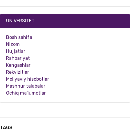
UNIVERSITET
Bosh sahifa
Nizom
Hujjatlar
Rahbariyat
Kengashlar
Rekvizitlar
05.21.2024
3198
Moliyaviy hisobotlar
Mashhur talabalar
“ORCID Community development and Outreach in Uzbekistan” loyihasi doirasida seminar-treni…
Ochiq ma'lumotlar
TAGS