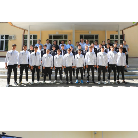
05.23.2024
2496
O‘zbekiston-Finlandiya pedagogika institutida “Milliy liboslar” festivali o‘tkazilmoqda