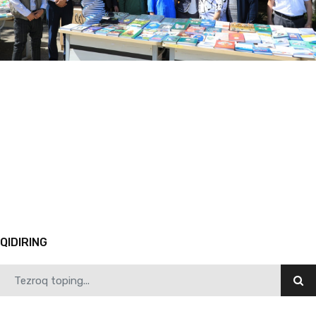
05.22.2024
3311
Professor-o'qituvchilar uchun o'quv seminarlari tashkil etilmoqda
1
2
3
4
5
6
7
8
9
10
Avvalgi
QIDIRING
05.22.2024
4767
Institutimiz yoshlari “Talabalar ligasi”ning final bosqichida ishtirok etadi