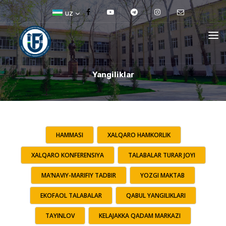
uz
Yangiliklar
HAMMASI
XALQARO HAMKORLIK
XALQARO KONFERENSIYA
TALABALAR TURAR JOYI
MA’NAVIY-MARIFIY TADBIR
YOZGI MAKTAB
EKOFAOL TALABALAR
QABUL YANGILIKLARI
TAYINLOV
KELAJAKKA QADAM MARKAZI