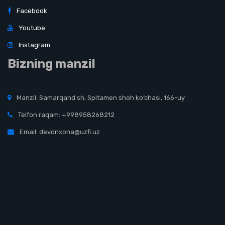
Facebook
Youtube
Instagram
Bizning manzil
Manzil: Samarqand sh, Spitamen shoh ko‘chasi, 166-uy
Telfon raqam: +998958268212
Email: devonxona@uzfi.uz