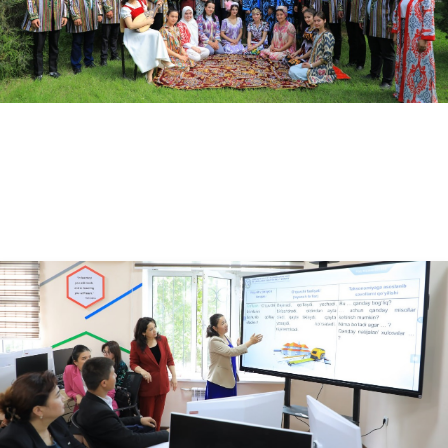
05.24.2024
3783
O'zbekiston-Finlandiya pedagogika instituti Hatay Mustafo Kamol universiteti bilan hamkor…
05.24.2024
3464
Hamkorlik memorandumi imzolandi